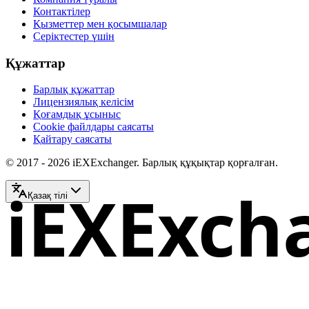
Контактілер
Қызметтер мен қосымшалар
Серіктестер үшін
Құжаттар
Барлық құжаттар
Лицензиялық келісім
Қоғамдық ұсыныс
Cookie файлдары саясаты
Қайтару саясаты
© 2017 - 2026 iEXExchanger. Барлық құқықтар қорғалған.
iEXExch
Қазақ тілі