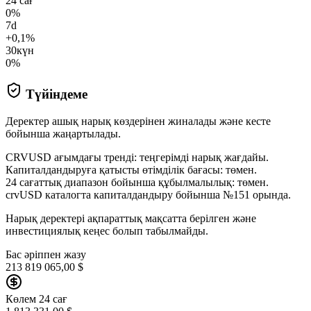
24 сағ
0%
7d
+0,1%
30күн
0%
Түйіндеме
Деректер ашық нарық көздерінен жиналады және кесте
бойынша жаңартылады.
CRVUSD ағымдағы тренді: теңгерімді нарық жағдайы.
Капиталдандыруға қатысты өтімділік бағасы: төмен.
24 сағаттық диапазон бойынша құбылмалылық: төмен.
crvUSD каталогта капиталдандыру бойынша №151 орында.
Нарық деректері ақпараттық мақсатта берілген және
инвестициялық кеңес болып табылмайды.
Бас әріппен жазу
213 819 065,00 $
Көлем 24 сағ