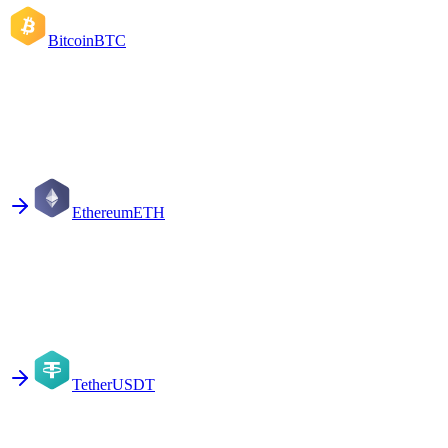
Bitcoin
BTC
Ethereum
ETH
Tether
USDT