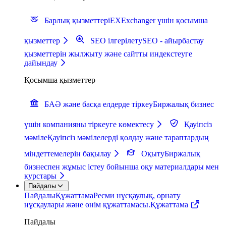
Барлық қызметтер
iEXExchanger үшін қосымша
қызметтер
SEO ілгерілету
SEO - айырбастау
қызметтерін жылжыту және сайтты индекстеуге
дайындау
Қосымша қызметтер
БАӘ және басқа елдерде тіркеу
Биржалық бизнес
үшін компанияны тіркеуге көмектесу
Қауіпсіз
мәміле
Қауіпсіз мәмілелерді қолдау және тараптардың
міндеттемелерін бақылау
Оқыту
Биржалық
бизнеспен жұмыс істеу бойынша оқу материалдары мен
курстары
Пайдалы
Пайдалы
Құжаттама
Ресми нұсқаулық, орнату
нұсқаулары және өнім құжаттамасы.
Құжаттама
Пайдалы