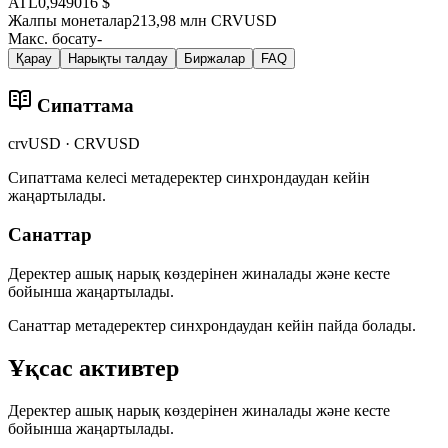
ATL
0,949016 $
Жалпы монеталар
213,98 млн CRVUSD
Макс. босату
-
Қарау
Нарықты талдау
Биржалар
FAQ
Сипаттама
crvUSD · CRVUSD
Сипаттама келесі метадеректер синхрондаудан кейін
жаңартылады.
Санаттар
Деректер ашық нарық көздерінен жиналады және кесте
бойынша жаңартылады.
Санаттар метадеректер синхрондаудан кейін пайда болады.
Ұқсас активтер
Деректер ашық нарық көздерінен жиналады және кесте
бойынша жаңартылады.