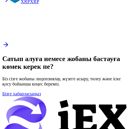
XRP
XRP
Сатып алуға немесе жобаны бастауға
көмек керек пе?
Біз сізге жобаны лицензиялау, жүзеге асыру, төлеу және іске
қосу бойынша кеңес береміз.
Бізге хабарласыңыз