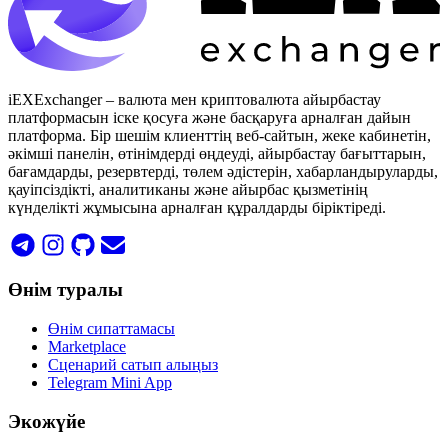
iEXExchanger – валюта мен криптовалюта айырбастау
платформасын іске қосуға және басқаруға арналған дайын
платформа. Бір шешім клиенттің веб-сайтын, жеке кабинетін,
әкімші панелін, өтінімдерді өңдеуді, айырбастау бағыттарын,
бағамдарды, резервтерді, төлем әдістерін, хабарландыруларды,
қауіпсіздікті, аналитиканы және айырбас қызметінің
күнделікті жұмысына арналған құралдарды біріктіреді.
Өнім туралы
Өнім сипаттамасы
Marketplace
Сценарий сатып алыңыз
Telegram Mini App
Экожүйе