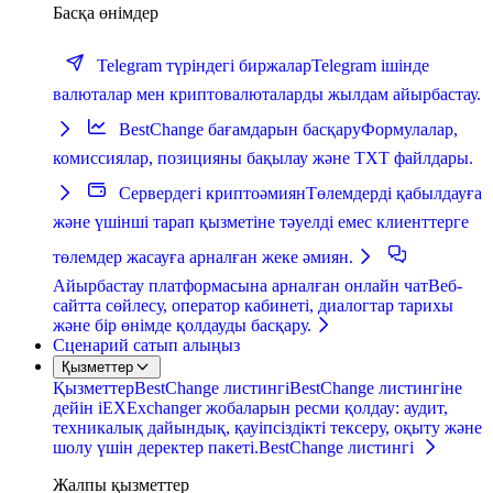
Басқа өнімдер
Telegram түріндегі биржалар
Telegram ішінде
валюталар мен криптовалюталарды жылдам айырбастау.
BestChange бағамдарын басқару
Формулалар,
комиссиялар, позицияны бақылау және TXT файлдары.
Сервердегі криптоәмиян
Төлемдерді қабылдауға
және үшінші тарап қызметіне тәуелді емес клиенттерге
төлемдер жасауға арналған жеке әмиян.
Айырбастау платформасына арналған онлайн чат
Веб-
сайтта сөйлесу, оператор кабинеті, диалогтар тарихы
және бір өнімде қолдауды басқару.
Сценарий сатып алыңыз
Қызметтер
Қызметтер
BestChange листингі
BestChange листингіне
дейін iEXExchanger жобаларын ресми қолдау: аудит,
техникалық дайындық, қауіпсіздікті тексеру, оқыту және
шолу үшін деректер пакеті.
BestChange листингі
Жалпы қызметтер