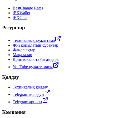
BestChange Rates
iEXWallet
iEXChat
Ресурстар
Техникалық құжаттама
Жиі қойылатын сұрақтар
Жаңалықтар
Мақалалар
Криптовалюта бағамдары
YouTube құжаттамасы
Қолдау
Техникалық қолдау
Telegram қолдауы
Telegram арнасы
Компания