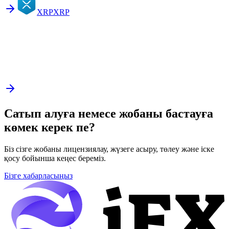
XRP
XRP
Сатып алуға немесе жобаны бастауға
көмек керек пе?
Біз сізге жобаны лицензиялау, жүзеге асыру, төлеу және іске
қосу бойынша кеңес береміз.
Бізге хабарласыңыз