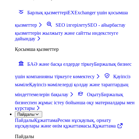
Барлық қызметтер
iEXExchanger үшін қосымша
қызметтер
SEO ілгерілету
SEO - айырбастау
қызметтерін жылжыту және сайтты индекстеуге
дайындау
Қосымша қызметтер
БАӘ және басқа елдерде тіркеу
Биржалық бизнес
үшін компанияны тіркеуге көмектесу
Қауіпсіз
мәміле
Қауіпсіз мәмілелерді қолдау және тараптардың
міндеттемелерін бақылау
Оқыту
Биржалық
бизнеспен жұмыс істеу бойынша оқу материалдары мен
курстары
Пайдалы
Пайдалы
Құжаттама
Ресми нұсқаулық, орнату
нұсқаулары және өнім құжаттамасы.
Құжаттама
Пайдалы