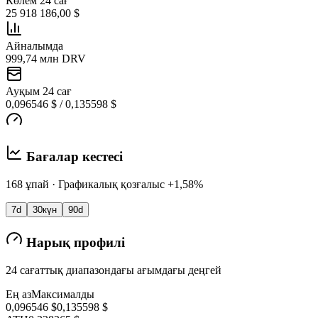
Көлем 24 сағ
25 918 186,00 $
Айналымда
999,74 млн DRV
Ауқым 24 сағ
0,096546 $ / 0,135598 $
Бағалар кестесі
168 ұпай · Графикалық қозғалыс +1,58%
7d
30күн
90d
Нарық профилі
24 сағаттық диапазондағы ағымдағы деңгей
Ең аз
Максималды
0,096546 $
0,135598 $