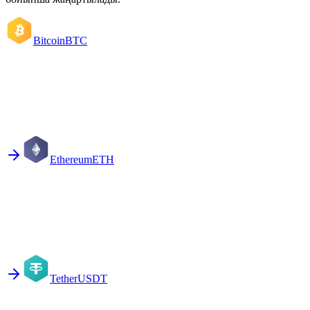
Bitcoin
BTC
Ethereum
ETH
Tether
USDT