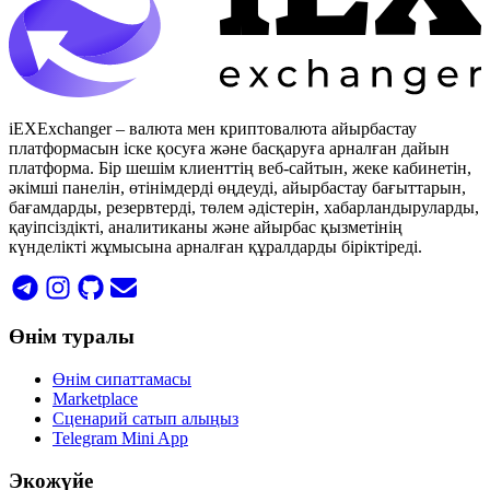
iEXExchanger – валюта мен криптовалюта айырбастау
платформасын іске қосуға және басқаруға арналған дайын
платформа. Бір шешім клиенттің веб-сайтын, жеке кабинетін,
әкімші панелін, өтінімдерді өңдеуді, айырбастау бағыттарын,
бағамдарды, резервтерді, төлем әдістерін, хабарландыруларды,
қауіпсіздікті, аналитиканы және айырбас қызметінің
күнделікті жұмысына арналған құралдарды біріктіреді.
Өнім туралы
Өнім сипаттамасы
Marketplace
Сценарий сатып алыңыз
Telegram Mini App
Экожүйе