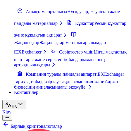
Анықтама орталығы
Нұсқаулар, жауаптар және
пайдалы материалдар
Құжаттар
Ресми құжаттар
және құқықтық ақпарат
Жаңалықтар
Жаңалықтар мен шығарылымдар
iEXExchanger
Серіктестер үшін
Ынтымақтастық
шарттары және серіктестік бағдарламасының
артықшылықтары
Компания туралы пайдалы ақпарат
iEXExchanger
тарихы, өнімді әзірлеу, заңды компания және биржа
бизнесінің айналасындағы экожүйе.
Контактілер
KK
Кіру
Барлық криптовалюталар