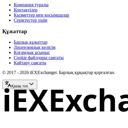
Компания туралы
Контактілер
Қызметтер мен қосымшалар
Серіктестер үшін
Құжаттар
Барлық құжаттар
Лицензиялық келісім
Қоғамдық ұсыныс
Cookie файлдары саясаты
Қайтару саясаты
© 2017 - 2026 iEXExchanger. Барлық құқықтар қорғалған.
iEXExch
Қазақ тілі