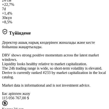
24 сағ
+22,7%
7d
+1,4%
30күн
+8,5%
Түйіндеме
Деректер ашық нарық көздерінен жиналады және кесте
бойынша жаңартылады.
DRV shows strong positive momentum across the latest market
windows.
Liquidity looks healthy relative to market capitalization.
The 24h trading range is wide, so short-term volatility is elevated.
Derive is currently ranked #233 by market capitalization in the local
catalog.
Market data is informational and is not investment advice.
Бас әріппен жазу
115 056 767,00 $