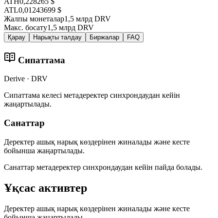
ATH
0,228265 $
ATL
0,01243699 $
Жалпы монеталар
1,5 млрд DRV
Макс. босату
1,5 млрд DRV
Қарау
Нарықты талдау
Биржалар
FAQ
Сипаттама
Derive · DRV
Сипаттама келесі метадеректер синхрондаудан кейін
жаңартылады.
Санаттар
Деректер ашық нарық көздерінен жиналады және кесте
бойынша жаңартылады.
Санаттар метадеректер синхрондаудан кейін пайда болады.
Ұқсас активтер
Деректер ашық нарық көздерінен жиналады және кесте
бойынша жаңартылады.