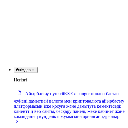
Өнімдер
Негізгі
Айырбастау пункті
iEXExchanger нөлден бастап
жүйені дамытпай валюта мен криптовалюта айырбастау
платформасын іске қосуға және дамытуға көмектеседі:
клиенттің веб-сайты, басқару панелі, жеке кабинет және
команданың күнделікті жұмысына арналған құралдар.