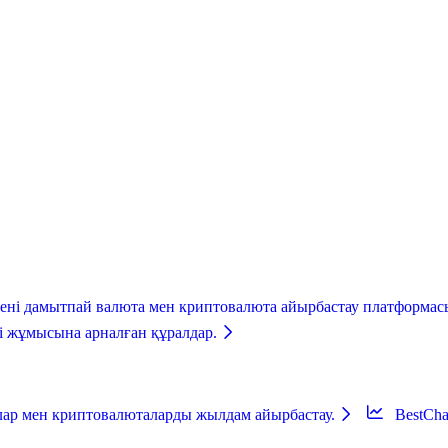
ені дамытпай валюта мен криптовалюта айырбастау платформасын
ті жұмысына арналған құралдар.
алар мен криптовалюталарды жылдам айырбастау.
BestCh