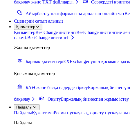
бақылау және TXT файлдары.
Сервердегі крипто
Айырбастау платформасына арналған онлайн чат
Ве
Сценарий сатып алыңыз
Қызметтер
Қызметтер
BestChange листингі
BestChange листингіне дей
пакеті.
BestChange листингі
Жалпы қызметтер
Барлық қызметтер
iEXExchanger үшін қосымша қызм
Қосымша қызметтер
БАӘ және басқа елдерде тіркеу
Биржалық бизнес үш
бақылау
Оқыту
Биржалық бизнеспен жұмыс істеу
Пайдалы
Пайдалы
Құжаттама
Ресми нұсқаулық, орнату нұсқаулары 
Пайдалы