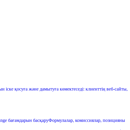
 іске қосуға және дамытуға көмектеседі: клиенттің веб-сайты,
ange бағамдарын басқару
Формулалар, комиссиялар, позицияны