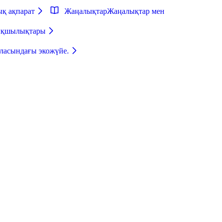
ық ақпарат
Жаңалықтар
Жаңалықтар мен
тықшылықтары
аласындағы экожүйе.