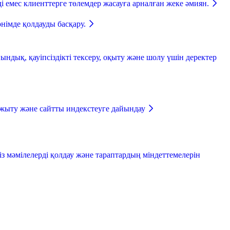
і емес клиенттерге төлемдер жасауға арналған жеке әмиян.
өнімде қолдауды басқару.
ндық, қауіпсіздікті тексеру, оқыту және шолу үшін деректер
жыту және сайтты индекстеуге дайындау
із мәмілелерді қолдау және тараптардың міндеттемелерін