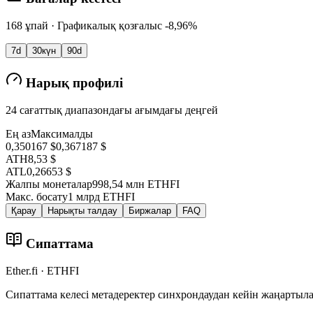
168 ұпай · Графикалық қозғалыс -8,96%
7d
30күн
90d
Нарық профилі
24 сағаттық диапазондағы ағымдағы деңгей
Ең аз
Максималды
0,350167 $
0,367187 $
ATH
8,53 $
ATL
0,26653 $
Жалпы монеталар
998,54 млн ETHFI
Макс. босату
1 млрд ETHFI
Қарау
Нарықты талдау
Биржалар
FAQ
Сипаттама
Ether.fi · ETHFI
Сипаттама келесі метадеректер синхрондаудан кейін жаңартыл