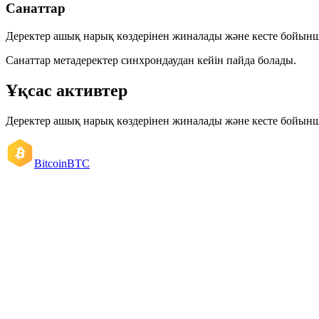
Санаттар
Деректер ашық нарық көздерінен жиналады және кесте бойын
Санаттар метадеректер синхрондаудан кейін пайда болады.
Ұқсас активтер
Деректер ашық нарық көздерінен жиналады және кесте бойын
Bitcoin
BTC