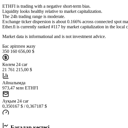
ETHFI is trading with a negative short-term bias.
Liquidity looks healthy relative to market capitalization.
The 24h trading range is moderate.
Exchange ticker dispersion is about 0.166% across connected spot ma
Ether.fi is currently ranked #117 by market capitalization in the local c
Market data is informational and is not investment advice.
Бас әріппен жазу
350 160 656,00 $
Көлем 24 сағ
21 761 215,00 $
Айналымда
973,47 млн ETHFI
Ауқым 24 сағ
0,350167 $ / 0,367187 $
Бағалар кестесі