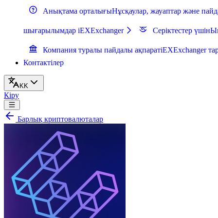
Анықтама орталығы
Нұсқаулар, жауаптар және пай
шығарылымдар iEXExchanger
Серіктестер үшін
Ын
Компания туралы пайдалы ақпарат
iEXExchanger тар
Контактілер
KK
Кіру
Барлық криптовалюталар