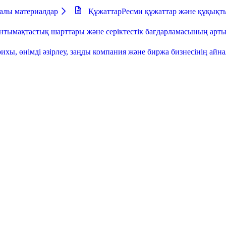
далы материалдар
Құжаттар
Ресми құжаттар және құқықт
тымақтастық шарттары және серіктестік бағдарламасының ар
ихы, өнімді әзірлеу, заңды компания және биржа бизнесінің айн