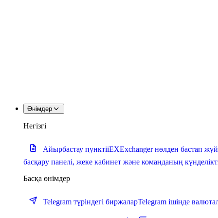
Өнімдер
Негізгі
Айырбастау пункті
iEXExchanger нөлден бастап жүй
басқару панелі, жеке кабинет және команданың күнделік
Басқа өнімдер
Telegram түріндегі биржалар
Telegram ішінде валют