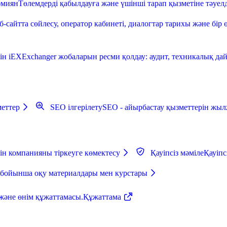
әмиян
Төлемдерді қабылдауға және үшінші тарап қызметіне тәуелд
б-сайтта сөйлесу, оператор кабинеті, диалогтар тарихы және бір 
ін iEXExchanger жобаларын ресми қолдау: аудит, техникалық дайы
еттер
SEO ілгерілету
SEO - айырбастау қызметтерін жыл
ін компанияны тіркеуге көмектесу
Қауіпсіз мәміле
Қауіпс
 бойынша оқу материалдары мен курстары
және өнім құжаттамасы.
Құжаттама