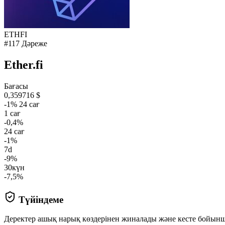
ETHFI
#117 Дәреже
Ether.fi
Бағасы
0,359716 $
-1% 24 сағ
1 сағ
-0,4%
24 сағ
-1%
7d
-9%
30күн
-7,5%
Түйіндеме
Деректер ашық нарық көздерінен жиналады және кесте бойын