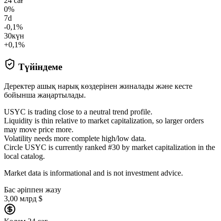
24 сағ
0%
7d
-0,1%
30күн
+0,1%
Түйіндеме
Деректер ашық нарық көздерінен жиналады және кесте
бойынша жаңартылады.
USYC is trading close to a neutral trend profile.
Liquidity is thin relative to market capitalization, so larger orders
may move price more.
Volatility needs more complete high/low data.
Circle USYC is currently ranked #30 by market capitalization in the
local catalog.
Market data is informational and is not investment advice.
Бас әріппен жазу
3,00 млрд $