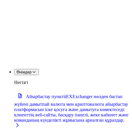
Өнімдер
Негізгі
Айырбастау пункті
iEXExchanger нөлден бастап
жүйені дамытпай валюта мен криптовалюта айырбастау
платформасын іске қосуға және дамытуға көмектеседі:
клиенттің веб-сайты, басқару панелі, жеке кабинет және
команданың күнделікті жұмысына арналған құралдар.