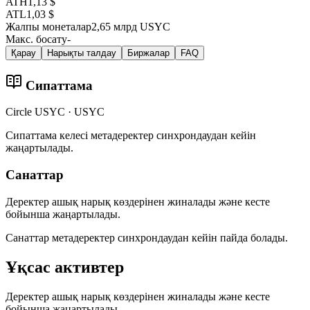
ATH
1,13 $
ATL
1,03 $
Жалпы монеталар
2,65 млрд USYC
Макс. босату
-
Қарау
Нарықты талдау
Биржалар
FAQ
Сипаттама
Circle USYC · USYC
Сипаттама келесі метадеректер синхрондаудан кейін
жаңартылады.
Санаттар
Деректер ашық нарық көздерінен жиналады және кесте
бойынша жаңартылады.
Санаттар метадеректер синхрондаудан кейін пайда болады.
Ұқсас активтер
Деректер ашық нарық көздерінен жиналады және кесте
бойынша жаңартылады.