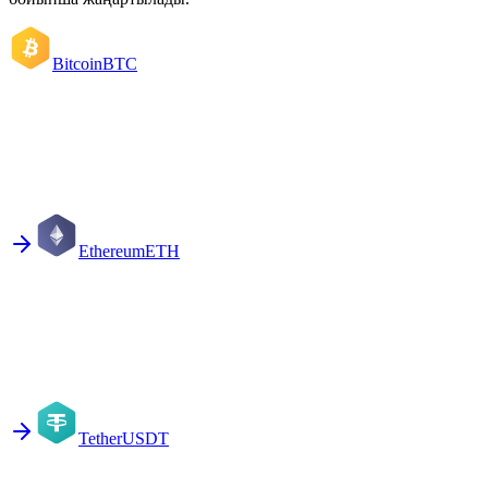
Bitcoin
BTC
Ethereum
ETH
Tether
USDT