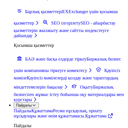
Барлық қызметтер
iEXExchanger үшін қосымша
қызметтер
SEO ілгерілету
SEO - айырбастау
қызметтерін жылжыту және сайтты индекстеуге
дайындау
Қосымша қызметтер
БАӘ және басқа елдерде тіркеу
Биржалық бизнес
үшін компанияны тіркеуге көмектесу
Қауіпсіз
мәміле
Қауіпсіз мәмілелерді қолдау және тараптардың
міндеттемелерін бақылау
Оқыту
Биржалық
бизнеспен жұмыс істеу бойынша оқу материалдары мен
курстары
Пайдалы
Пайдалы
Құжаттама
Ресми нұсқаулық, орнату
нұсқаулары және өнім құжаттамасы.
Құжаттама
Пайдалы