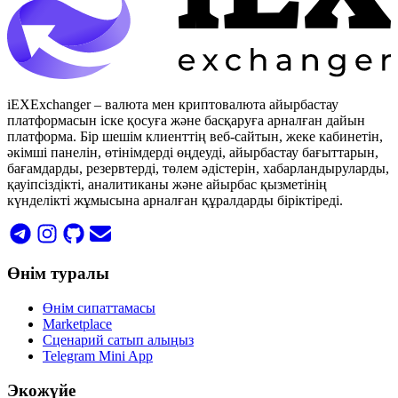
iEXExchanger – валюта мен криптовалюта айырбастау
платформасын іске қосуға және басқаруға арналған дайын
платформа. Бір шешім клиенттің веб-сайтын, жеке кабинетін,
әкімші панелін, өтінімдерді өңдеуді, айырбастау бағыттарын,
бағамдарды, резервтерді, төлем әдістерін, хабарландыруларды,
қауіпсіздікті, аналитиканы және айырбас қызметінің
күнделікті жұмысына арналған құралдарды біріктіреді.
Өнім туралы
Өнім сипаттамасы
Marketplace
Сценарий сатып алыңыз
Telegram Mini App
Экожүйе