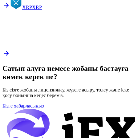
XRP
XRP
Сатып алуға немесе жобаны бастауға
көмек керек пе?
Біз сізге жобаны лицензиялау, жүзеге асыру, төлеу және іске
қосу бойынша кеңес береміз.
Бізге хабарласыңыз