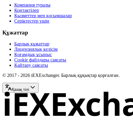
Компания туралы
Контактілер
Қызметтер мен қосымшалар
Серіктестер үшін
Құжаттар
Барлық құжаттар
Лицензиялық келісім
Қоғамдық ұсыныс
Cookie файлдары саясаты
Қайтару саясаты
© 2017 - 2026 iEXExchanger. Барлық құқықтар қорғалған.
iEXExch
Қазақ тілі