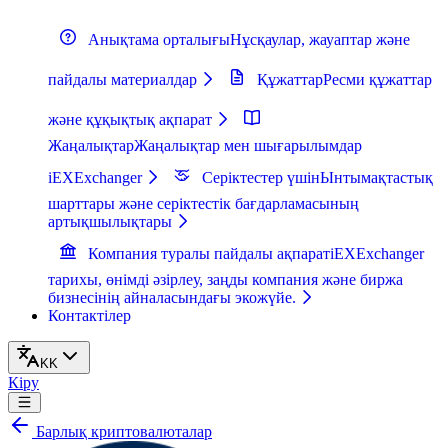
Анықтама орталығы
Нұсқаулар, жауаптар және
пайдалы материалдар
Құжаттар
Ресми құжаттар
және құқықтық ақпарат
Жаңалықтар
Жаңалықтар мен шығарылымдар
iEXExchanger
Серіктестер үшін
Ынтымақтастық
шарттары және серіктестік бағдарламасының
артықшылықтары
Компания туралы пайдалы ақпарат
iEXExchanger
тарихы, өнімді әзірлеу, заңды компания және биржа
бизнесінің айналасындағы экожүйе.
Контактілер
KK
Кіру
Барлық криптовалюталар