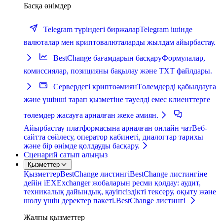
Басқа өнімдер
Telegram түріндегі биржалар
Telegram ішінде
валюталар мен криптовалюталарды жылдам айырбастау.
BestChange бағамдарын басқару
Формулалар,
комиссиялар, позицияны бақылау және TXT файлдары.
Сервердегі криптоәмиян
Төлемдерді қабылдауға
және үшінші тарап қызметіне тәуелді емес клиенттерге
төлемдер жасауға арналған жеке әмиян.
Айырбастау платформасына арналған онлайн чат
Веб-
сайтта сөйлесу, оператор кабинеті, диалогтар тарихы
және бір өнімде қолдауды басқару.
Сценарий сатып алыңыз
Қызметтер
Қызметтер
BestChange листингі
BestChange листингіне
дейін iEXExchanger жобаларын ресми қолдау: аудит,
техникалық дайындық, қауіпсіздікті тексеру, оқыту және
шолу үшін деректер пакеті.
BestChange листингі
Жалпы қызметтер