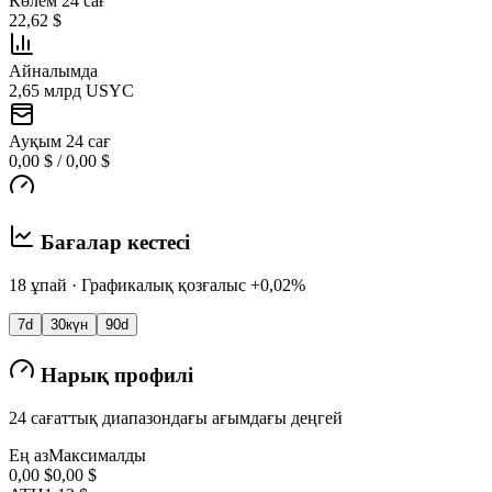
Көлем 24 сағ
22,62 $
Айналымда
2,65 млрд USYC
Ауқым 24 сағ
0,00 $ / 0,00 $
Бағалар кестесі
18 ұпай · Графикалық қозғалыс +0,02%
7d
30күн
90d
Нарық профилі
24 сағаттық диапазондағы ағымдағы деңгей
Ең аз
Максималды
0,00 $
0,00 $