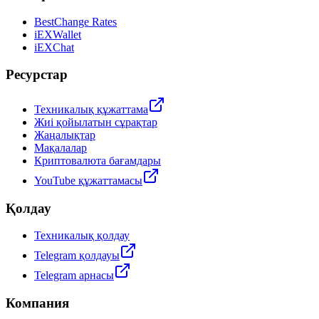
BestChange Rates
iEXWallet
iEXChat
Ресурстар
Техникалық құжаттама
Жиі қойылатын сұрақтар
Жаңалықтар
Мақалалар
Криптовалюта бағамдары
YouTube құжаттамасы
Қолдау
Техникалық қолдау
Telegram қолдауы
Telegram арнасы
Компания