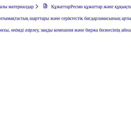
далы материалдар
Құжаттар
Ресми құжаттар және құқықт
тымақтастық шарттары және серіктестік бағдарламасының ар
ихы, өнімді әзірлеу, заңды компания және биржа бизнесінің айн