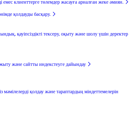
і емес клиенттерге төлемдер жасауға арналған жеке әмиян.
өнімде қолдауды басқару.
ндық, қауіпсіздікті тексеру, оқыту және шолу үшін деректер
жыту және сайтты индекстеуге дайындау
із мәмілелерді қолдау және тараптардың міндеттемелерін