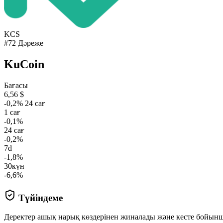
KCS
#72 Дәреже
KuCoin
Бағасы
6,56 $
-0,2% 24 сағ
1 сағ
-0,1%
24 сағ
-0,2%
7d
-1,8%
30күн
-6,6%
Түйіндеме
Деректер ашық нарық көздерінен жиналады және кесте бойын