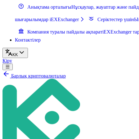
Анықтама орталығы
Нұсқаулар, жауаптар және пай
шығарылымдар iEXExchanger
Серіктестер үшін
Ын
Компания туралы пайдалы ақпарат
iEXExchanger тар
Контактілер
KK
Кіру
Барлық криптовалюталар