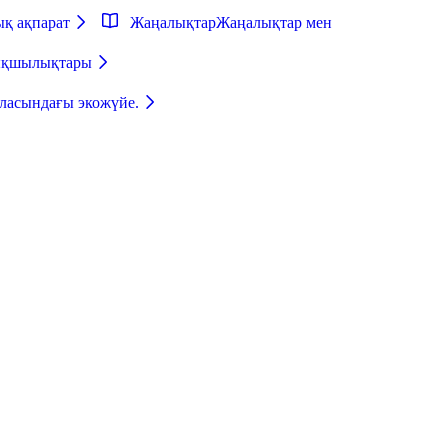
ық ақпарат
Жаңалықтар
Жаңалықтар мен
тықшылықтары
аласындағы экожүйе.