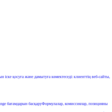
 іске қосуға және дамытуға көмектеседі: клиенттің веб-сайты,
ange бағамдарын басқару
Формулалар, комиссиялар, позицияны