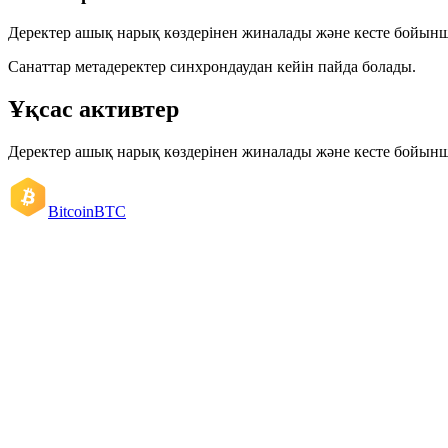
Деректер ашық нарық көздерінен жиналады және кесте бойын
Санаттар метадеректер синхрондаудан кейін пайда болады.
Ұқсас активтер
Деректер ашық нарық көздерінен жиналады және кесте бойын
Bitcoin
BTC