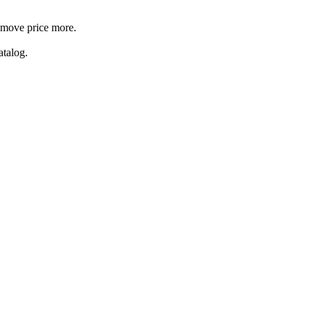
y move price more.
atalog.