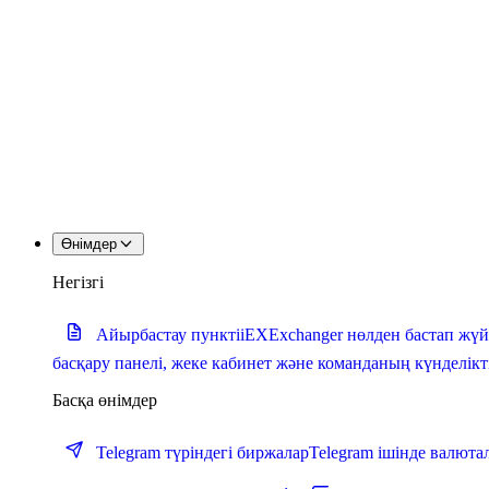
Өнімдер
Негізгі
Айырбастау пункті
iEXExchanger нөлден бастап жүй
басқару панелі, жеке кабинет және команданың күнделік
Басқа өнімдер
Telegram түріндегі биржалар
Telegram ішінде валют