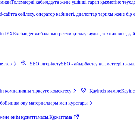
әмиян
Төлемдерді қабылдауға және үшінші тарап қызметіне тәуелд
б-сайтта сөйлесу, оператор кабинеті, диалогтар тарихы және бір 
ін iEXExchanger жобаларын ресми қолдау: аудит, техникалық дайы
еттер
SEO ілгерілету
SEO - айырбастау қызметтерін жыл
ін компанияны тіркеуге көмектесу
Қауіпсіз мәміле
Қауіпс
 бойынша оқу материалдары мен курстары
және өнім құжаттамасы.
Құжаттама