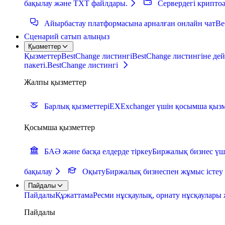
бақылау және TXT файлдары.
Сервердегі крипто
Айырбастау платформасына арналған онлайн чат
Ве
Сценарий сатып алыңыз
Қызметтер
Қызметтер
BestChange листингі
BestChange листингіне дей
пакеті.
BestChange листингі
Жалпы қызметтер
Барлық қызметтер
iEXExchanger үшін қосымша қызм
Қосымша қызметтер
БАӘ және басқа елдерде тіркеу
Биржалық бизнес үш
бақылау
Оқыту
Биржалық бизнеспен жұмыс істеу
Пайдалы
Пайдалы
Құжаттама
Ресми нұсқаулық, орнату нұсқаулары 
Пайдалы