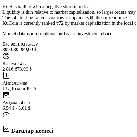
KCS is trading with a negative short-term bias.
Liquidity is thin relative to market capitalization, so larger orders ma
The 24h trading range is narrow compared with the current price.
KuCoin is currently ranked #72 by market capitalization in the local c
Market data is informational and is not investment advice.
Бас әріппен жазу
899 930 989,00 $
Көлем 24 сағ
2 816 673,00 $
Айналымда
137,16 млн KCS
Ауқым 24 сағ
6,54 $ / 6,61 $
Бағалар кестесі