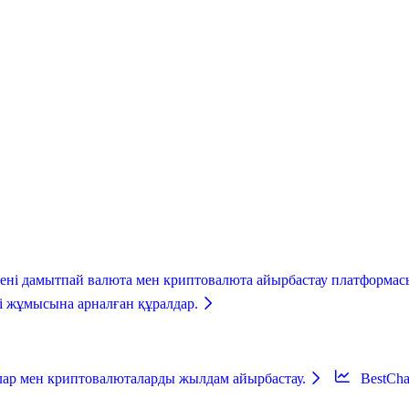
ені дамытпай валюта мен криптовалюта айырбастау платформасын
ті жұмысына арналған құралдар.
алар мен криптовалюталарды жылдам айырбастау.
BestCh