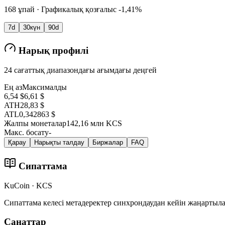
168 ұпай · Графикалық қозғалыс -1,41%
7d
30күн
90d
Нарық профилі
24 сағаттық диапазондағы ағымдағы деңгей
Ең аз
Максималды
6,54 $
6,61 $
ATH
28,83 $
ATL
0,342863 $
Жалпы монеталар
142,16 млн KCS
Макс. босату
-
Қарау
Нарықты талдау
Биржалар
FAQ
Сипаттама
KuCoin · KCS
Сипаттама келесі метадеректер синхрондаудан кейін жаңартыл
Санаттар