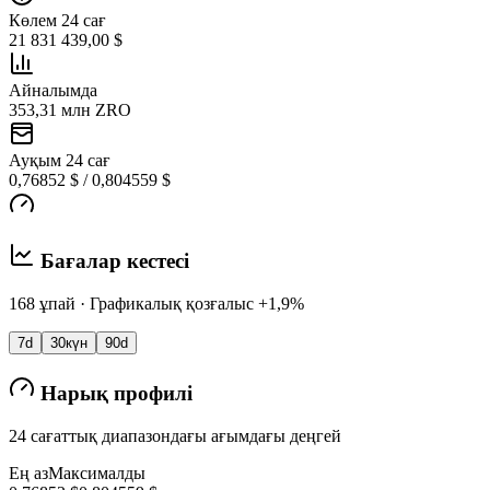
Көлем 24 сағ
21 831 439,00 $
Айналымда
353,31 млн ZRO
Ауқым 24 сағ
0,76852 $ / 0,804559 $
Бағалар кестесі
168 ұпай · Графикалық қозғалыс +1,9%
7d
30күн
90d
Нарық профилі
24 сағаттық диапазондағы ағымдағы деңгей
Ең аз
Максималды