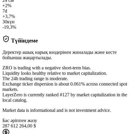
24 сағ
+2%
7d
+3,7%
30күн
-19,3%
Түйіндеме
Деректер ашық нарық көздерінен жиналады және кесте
бойынша жаңартылады.
ZRO is trading with a negative short-term bias.
Liquidity looks healthy relative to market capitalization.
The 24h trading range is moderate.
Exchange ticker dispersion is about 0.061% across connected spot
markets.
LayerZero is currently ranked #127 by market capitalization in the
local catalog.
Market data is informational and is not investment advice.
Бас әріппен жазу
287 612 264,00 $