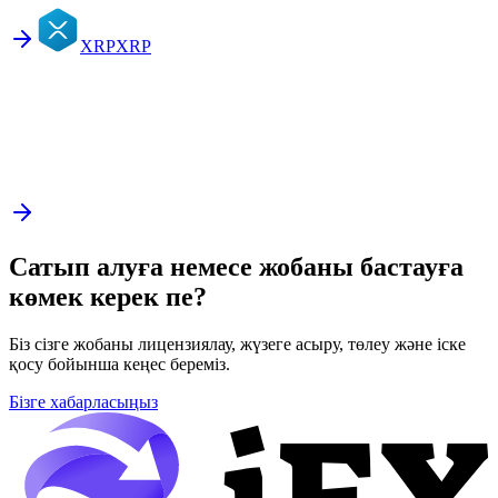
XRP
XRP
Сатып алуға немесе жобаны бастауға
көмек керек пе?
Біз сізге жобаны лицензиялау, жүзеге асыру, төлеу және іске
қосу бойынша кеңес береміз.
Бізге хабарласыңыз