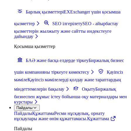
Барлық қызметтер
iEXExchanger үшін қосымша
қызметтер
SEO ілгерілету
SEO - айырбастау
қызметтерін жылжыту және сайтты индекстеуге
дайындау
Қосымша қызметтер
БАӘ және басқа елдерде тіркеу
Биржалық бизнес
үшін компанияны тіркеуге көмектесу
Қауіпсіз
мәміле
Қауіпсіз мәмілелерді қолдау және тараптардың
міндеттемелерін бақылау
Оқыту
Биржалық
бизнеспен жұмыс істеу бойынша оқу материалдары мен
курстары
Пайдалы
Пайдалы
Құжаттама
Ресми нұсқаулық, орнату
нұсқаулары және өнім құжаттамасы.
Құжаттама
Пайдалы