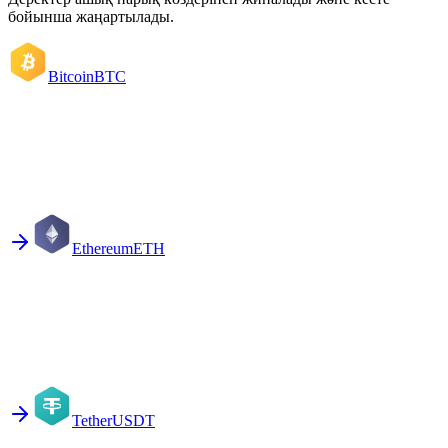
бойынша жаңартылады.
Bitcoin
BTC
Ethereum
ETH
Tether
USDT