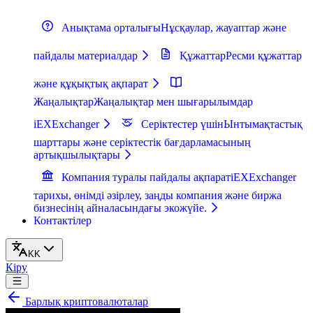
Анықтама орталығы
Нұсқаулар, жауаптар және
пайдалы материалдар
Құжаттар
Ресми құжаттар
және құқықтық ақпарат
Жаңалықтар
Жаңалықтар мен шығарылымдар
iEXExchanger
Серіктестер үшін
Ынтымақтастық
шарттары және серіктестік бағдарламасының
артықшылықтары
Компания туралы пайдалы ақпарат
iEXExchanger
тарихы, өнімді әзірлеу, заңды компания және биржа
бизнесінің айналасындағы экожүйе.
Контактілер
KK
Кіру
Барлық криптовалюталар