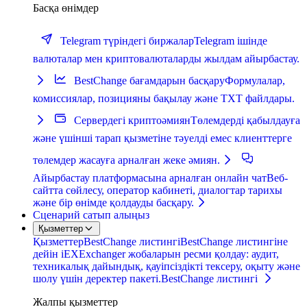
Басқа өнімдер
Telegram түріндегі биржалар
Telegram ішінде
валюталар мен криптовалюталарды жылдам айырбастау.
BestChange бағамдарын басқару
Формулалар,
комиссиялар, позицияны бақылау және TXT файлдары.
Сервердегі криптоәмиян
Төлемдерді қабылдауға
және үшінші тарап қызметіне тәуелді емес клиенттерге
төлемдер жасауға арналған жеке әмиян.
Айырбастау платформасына арналған онлайн чат
Веб-
сайтта сөйлесу, оператор кабинеті, диалогтар тарихы
және бір өнімде қолдауды басқару.
Сценарий сатып алыңыз
Қызметтер
Қызметтер
BestChange листингі
BestChange листингіне
дейін iEXExchanger жобаларын ресми қолдау: аудит,
техникалық дайындық, қауіпсіздікті тексеру, оқыту және
шолу үшін деректер пакеті.
BestChange листингі
Жалпы қызметтер