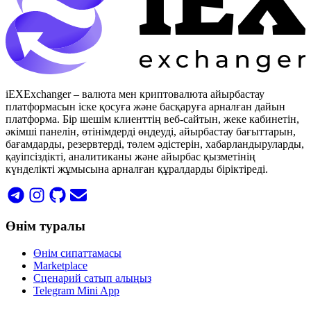
iEXExchanger – валюта мен криптовалюта айырбастау
платформасын іске қосуға және басқаруға арналған дайын
платформа. Бір шешім клиенттің веб-сайтын, жеке кабинетін,
әкімші панелін, өтінімдерді өңдеуді, айырбастау бағыттарын,
бағамдарды, резервтерді, төлем әдістерін, хабарландыруларды,
қауіпсіздікті, аналитиканы және айырбас қызметінің
күнделікті жұмысына арналған құралдарды біріктіреді.
Өнім туралы
Өнім сипаттамасы
Marketplace
Сценарий сатып алыңыз
Telegram Mini App