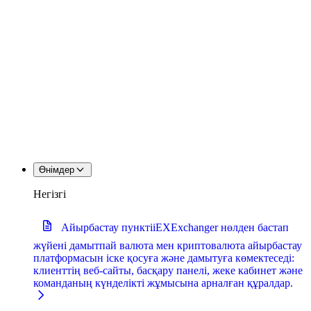
Өнімдер
Негізгі
Айырбастау пункті
iEXExchanger нөлден бастап
жүйені дамытпай валюта мен криптовалюта айырбастау
платформасын іске қосуға және дамытуға көмектеседі:
клиенттің веб-сайты, басқару панелі, жеке кабинет және
команданың күнделікті жұмысына арналған құралдар.