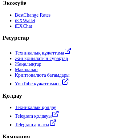
Экожүйе
BestChange Rates
iEXWallet
iEXChat
Ресурстар
Техникалық құжаттама
Жиі қойылатын сұрақтар
Жаңалықтар
Мақалалар
Криптовалюта бағамдары
YouTube құжаттамасы
Қолдау
Техникалық қолдау
Telegram қолдауы
Telegram арнасы
Компания