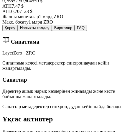
0,76852 $
0,804559 $
ATH
7,47 $
ATL
0,707123 $
Жалпы монеталар
1 млрд ZRO
Макс. босату
1 млрд ZRO
Қарау
Нарықты талдау
Биржалар
FAQ
Сипаттама
LayerZero · ZRO
Сипаттама келесі метадеректер синхрондаудан кейін
жаңартылады.
Санаттар
Деректер ашық нарық көздерінен жиналады және кесте
бойынша жаңартылады.
Санаттар метадеректер синхрондаудан кейін пайда болады.
Ұқсас активтер
Деректер ашық нарық көздерінен жиналады және кесте