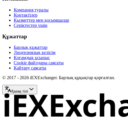
Компания туралы
Контактілер
Қызметтер мен қосымшалар
Серіктестер үшін
Құжаттар
Барлық құжаттар
Лицензиялық келісім
Қоғамдық ұсыныс
Cookie файлдары саясаты
Қайтару саясаты
© 2017 - 2026 iEXExchanger. Барлық құқықтар қорғалған.
iEXExch
Қазақ тілі