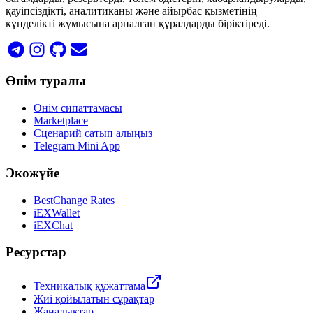
қауіпсіздікті, аналитиканы және айырбас қызметінің
күнделікті жұмысына арналған құралдарды біріктіреді.
Өнім туралы
Өнім сипаттамасы
Marketplace
Сценарий сатып алыңыз
Telegram Mini App
Экожүйе
BestChange Rates
iEXWallet
iEXChat
Ресурстар
Техникалық құжаттама
Жиі қойылатын сұрақтар
Жаңалықтар