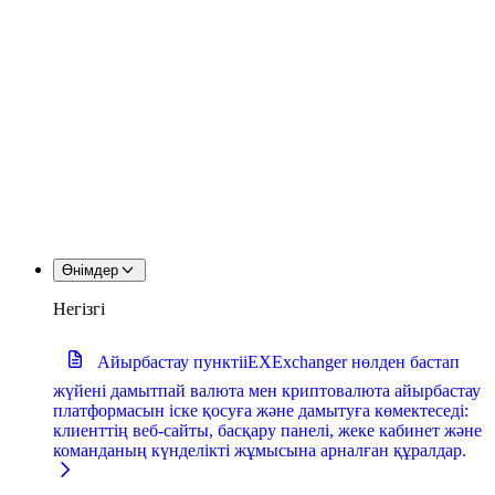
Өнімдер
Негізгі
Айырбастау пункті
iEXExchanger нөлден бастап
жүйені дамытпай валюта мен криптовалюта айырбастау
платформасын іске қосуға және дамытуға көмектеседі:
клиенттің веб-сайты, басқару панелі, жеке кабинет және
команданың күнделікті жұмысына арналған құралдар.