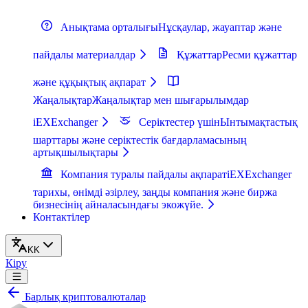
Анықтама орталығы
Нұсқаулар, жауаптар және
пайдалы материалдар
Құжаттар
Ресми құжаттар
және құқықтық ақпарат
Жаңалықтар
Жаңалықтар мен шығарылымдар
iEXExchanger
Серіктестер үшін
Ынтымақтастық
шарттары және серіктестік бағдарламасының
артықшылықтары
Компания туралы пайдалы ақпарат
iEXExchanger
тарихы, өнімді әзірлеу, заңды компания және биржа
бизнесінің айналасындағы экожүйе.
Контактілер
KK
Кіру
Барлық криптовалюталар