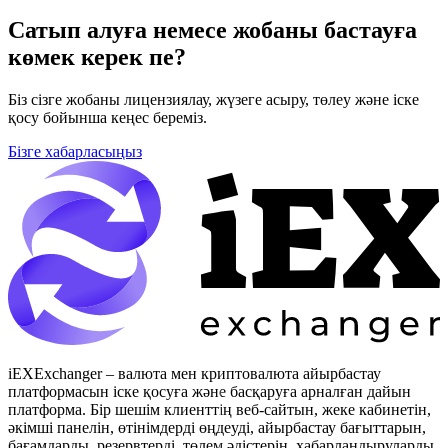
Сатып алуға немесе жобаны бастауға
көмек керек пе?
Біз сізге жобаны лицензиялау, жүзеге асыру, төлеу және іске
қосу бойынша кеңес береміз.
Бізге хабарласыңыз
iEXExchanger – валюта мен криптовалюта айырбастау
платформасын іске қосуға және басқаруға арналған дайын
платформа. Бір шешім клиенттің веб-сайтын, жеке кабинетін,
әкімші панелін, өтінімдерді өңдеуді, айырбастау бағыттарын,
бағамдарды, резервтерді, төлем әдістерін, хабарландыруларды,