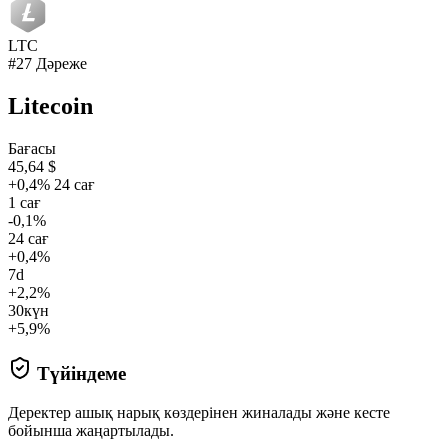
LTC
#27 Дәреже
Litecoin
Бағасы
45,64 $
+0,4% 24 сағ
1 сағ
-0,1%
24 сағ
+0,4%
7d
+2,2%
30күн
+5,9%
Түйіндеме
Деректер ашық нарық көздерінен жиналады және кесте
бойынша жаңартылады.