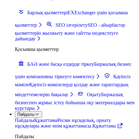
Барлық қызметтер
iEXExchanger үшін қосымша
қызметтер
SEO ілгерілету
SEO - айырбастау
қызметтерін жылжыту және сайтты индекстеуге
дайындау
Қосымша қызметтер
БАӘ және басқа елдерде тіркеу
Биржалық бизнес
үшін компанияны тіркеуге көмектесу
Қауіпсіз
мәміле
Қауіпсіз мәмілелерді қолдау және тараптардың
міндеттемелерін бақылау
Оқыту
Биржалық
бизнеспен жұмыс істеу бойынша оқу материалдары мен
курстары
Пайдалы
Пайдалы
Құжаттама
Ресми нұсқаулық, орнату
нұсқаулары және өнім құжаттамасы.
Құжаттама
Пайдалы