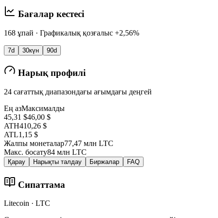
Бағалар кестесі
168 ұпай · Графикалық қозғалыс +2,56%
7d
30күн
90d
Нарық профилі
24 сағаттық диапазондағы ағымдағы деңгей
Ең аз
Максималды
45,31 $
46,00 $
ATH
410,26 $
ATL
1,15 $
Жалпы монеталар
77,47 млн LTC
Макс. босату
84 млн LTC
Қарау
Нарықты талдау
Биржалар
FAQ
Сипаттама
Litecoin · LTC