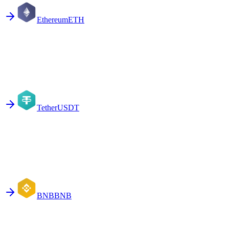
Ethereum
ETH
Tether
USDT
BNB
BNB