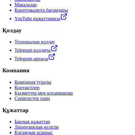
Мақалалар
Криптовалюта бағамдары
YouTube құжаттамасы
Қолдау
Техникалық қолдау
Telegram қолдауы
Telegram арнасы
Компания
Компания туралы
Контактілер
Қызметтер мен қосымшалар
Серіктестер үшін
Құжаттар
Барлық құжаттар
Лицензиялық келісім
Қоғамдық ұсыныс