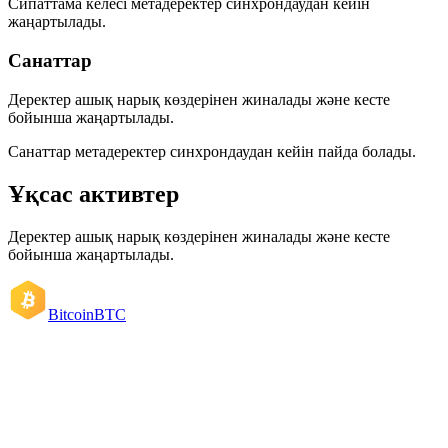
Сипаттама келесі метадеректер синхрондаудан кейін
жаңартылады.
Санаттар
Деректер ашық нарық көздерінен жиналады және кесте
бойынша жаңартылады.
Санаттар метадеректер синхрондаудан кейін пайда болады.
Ұқсас активтер
Деректер ашық нарық көздерінен жиналады және кесте
бойынша жаңартылады.
Bitcoin
BTC