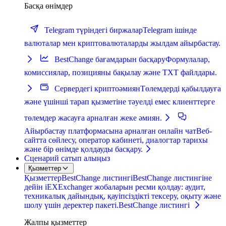
Басқа өнімдер
Telegram түріндегі биржалар
Telegram ішінде
валюталар мен криптовалюталарды жылдам айырбастау.
BestChange бағамдарын басқару
Формулалар,
комиссиялар, позицияны бақылау және TXT файлдары.
Сервердегі криптоәмиян
Төлемдерді қабылдауға
және үшінші тарап қызметіне тәуелді емес клиенттерге
төлемдер жасауға арналған жеке әмиян.
Айырбастау платформасына арналған онлайн чат
Веб-
сайтта сөйлесу, оператор кабинеті, диалогтар тарихы
және бір өнімде қолдауды басқару.
Сценарий сатып алыңыз
Қызметтер
Қызметтер
BestChange листингі
BestChange листингіне
дейін iEXExchanger жобаларын ресми қолдау: аудит,
техникалық дайындық, қауіпсіздікті тексеру, оқыту және
шолу үшін деректер пакеті.
BestChange листингі
Жалпы қызметтер