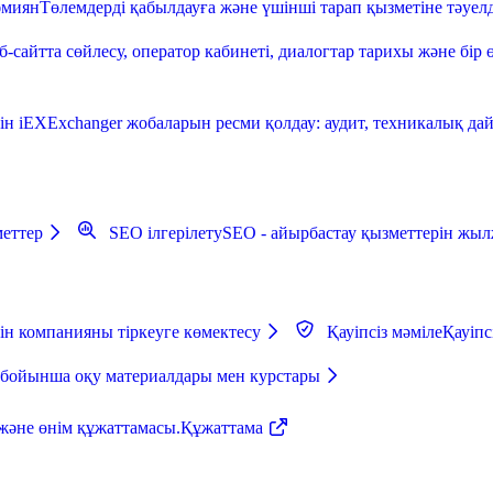
әмиян
Төлемдерді қабылдауға және үшінші тарап қызметіне тәуелд
б-сайтта сөйлесу, оператор кабинеті, диалогтар тарихы және бір 
ін iEXExchanger жобаларын ресми қолдау: аудит, техникалық дайы
еттер
SEO ілгерілету
SEO - айырбастау қызметтерін жыл
ін компанияны тіркеуге көмектесу
Қауіпсіз мәміле
Қауіпс
 бойынша оқу материалдары мен курстары
және өнім құжаттамасы.
Құжаттама