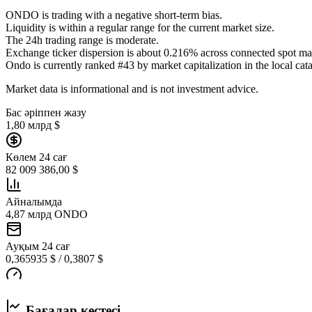
ONDO is trading with a negative short-term bias.
Liquidity is within a regular range for the current market size.
The 24h trading range is moderate.
Exchange ticker dispersion is about 0.216% across connected spot ma
Ondo is currently ranked #43 by market capitalization in the local cat
Market data is informational and is not investment advice.
Бас әріппен жазу
1,80 млрд $
Көлем 24 сағ
82 009 386,00 $
Айналымда
4,87 млрд ONDO
Ауқым 24 сағ
0,365935 $ / 0,3807 $
Бағалар кестесі