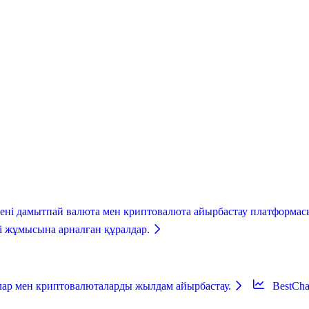
ені дамытпай валюта мен криптовалюта айырбастау платформасын
ті жұмысына арналған құралдар.
алар мен криптовалюталарды жылдам айырбастау.
BestCh