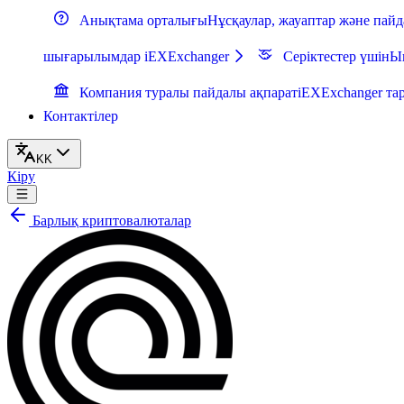
Анықтама орталығы
Нұсқаулар, жауаптар және пай
шығарылымдар iEXExchanger
Серіктестер үшін
Ын
Компания туралы пайдалы ақпарат
iEXExchanger тар
Контактілер
KK
Кіру
Барлық криптовалюталар