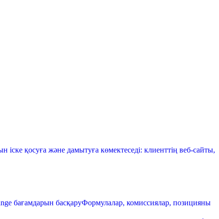
 іске қосуға және дамытуға көмектеседі: клиенттің веб-сайты,
ange бағамдарын басқару
Формулалар, комиссиялар, позицияны