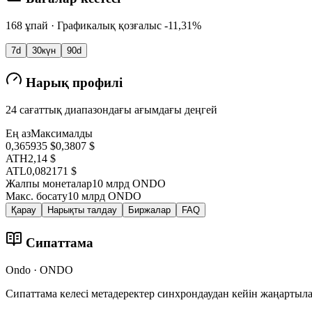
168 ұпай · Графикалық қозғалыс -11,31%
7d
30күн
90d
Нарық профилі
24 сағаттық диапазондағы ағымдағы деңгей
Ең аз
Максималды
0,365935 $
0,3807 $
ATH
2,14 $
ATL
0,082171 $
Жалпы монеталар
10 млрд ONDO
Макс. босату
10 млрд ONDO
Қарау
Нарықты талдау
Биржалар
FAQ
Сипаттама
Ondo · ONDO
Сипаттама келесі метадеректер синхрондаудан кейін жаңартыл