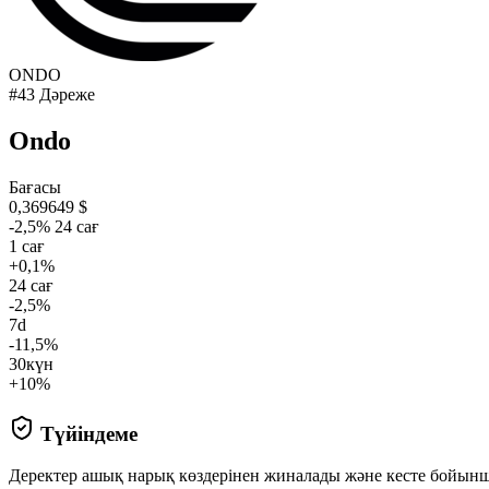
ONDO
#43 Дәреже
Ondo
Бағасы
0,369649 $
-2,5% 24 сағ
1 сағ
+0,1%
24 сағ
-2,5%
7d
-11,5%
30күн
+10%
Түйіндеме
Деректер ашық нарық көздерінен жиналады және кесте бойын