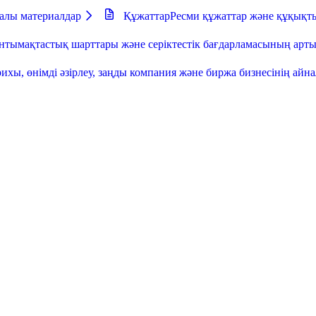
далы материалдар
Құжаттар
Ресми құжаттар және құқықт
тымақтастық шарттары және серіктестік бағдарламасының ар
ихы, өнімді әзірлеу, заңды компания және биржа бизнесінің айн