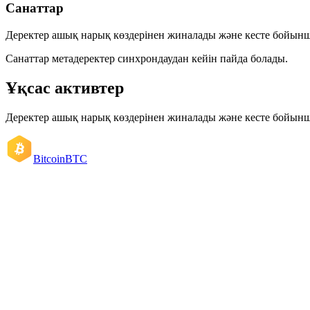
Санаттар
Деректер ашық нарық көздерінен жиналады және кесте бойын
Санаттар метадеректер синхрондаудан кейін пайда болады.
Ұқсас активтер
Деректер ашық нарық көздерінен жиналады және кесте бойын
Bitcoin
BTC