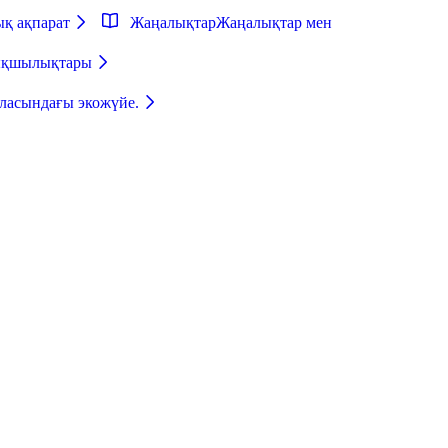
ық ақпарат
Жаңалықтар
Жаңалықтар мен
тықшылықтары
аласындағы экожүйе.