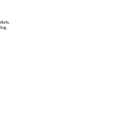
rkets.
alog.