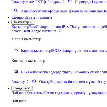
бақылау және TXT файлдары.
Сервердегі крипто
Айырбастау платформасына арналған онлайн чат
Ве
Сценарий сатып алыңыз
Қызметтер
Қызметтер
BestChange листингі
BestChange листингіне дей
пакеті.
BestChange листингі
Жалпы қызметтер
Барлық қызметтер
iEXExchanger үшін қосымша қызм
Қосымша қызметтер
БАӘ және басқа елдерде тіркеу
Биржалық бизнес үш
бақылау
Оқыту
Биржалық бизнеспен жұмыс істеу
Пайдалы
Пайдалы
Құжаттама
Ресми нұсқаулық, орнату нұсқаулары 
Пайдалы