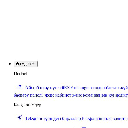
Өнімдер
Негізгі
Айырбастау пункті
iEXExchanger нөлден бастап жүй
басқару панелі, жеке кабинет және команданың күнделік
Басқа өнімдер
Telegram түріндегі биржалар
Telegram ішінде валют