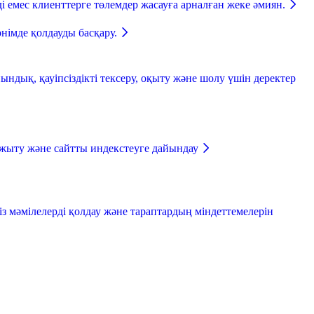
і емес клиенттерге төлемдер жасауға арналған жеке әмиян.
өнімде қолдауды басқару.
ндық, қауіпсіздікті тексеру, оқыту және шолу үшін деректер
жыту және сайтты индекстеуге дайындау
із мәмілелерді қолдау және тараптардың міндеттемелерін