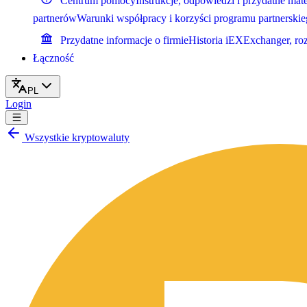
Centrum pomocy
Instrukcje, odpowiedzi i przydatne mate
partnerów
Warunki współpracy i korzyści programu partnerski
Przydatne informacje o firmie
Historia iEXExchanger, ro
Łączność
PL
Login
Wszystkie kryptowaluty