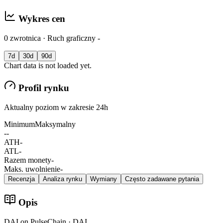
Wykres cen
0 zwrotnica · Ruch graficzny -
7d
30d
90d
Chart data is not loaded yet.
Profil rynku
Aktualny poziom w zakresie 24h
Minimum
Maksymalny
-
-
ATH
-
ATL
-
Razem monety
-
Maks. uwolnienie
-
Recenzja
Analiza rynku
Wymiany
Często zadawane pytania
Opis
DAI on PulseChain · DAI