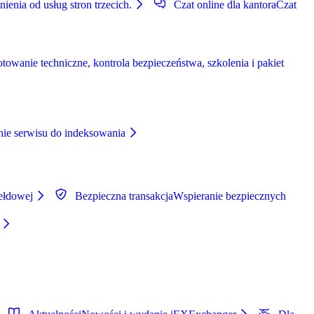
ienia od usług stron trzecich.
Czat online dla kantora
Czat
wanie techniczne, kontrola bezpieczeństwa, szkolenia i pakiet
nie serwisu do indeksowania
iełdowej
Bezpieczna transakcja
Wspieranie bezpiecznych