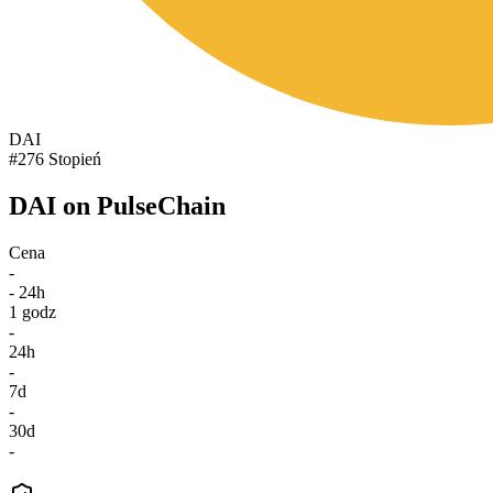
DAI
#276 Stopień
DAI on PulseChain
Cena
-
- 24h
1 godz
-
24h
-
7d
-
30d
-