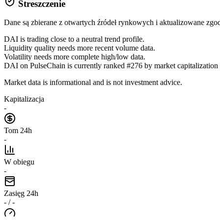
Streszczenie
Dane są zbierane z otwartych źródeł rynkowych i aktualizowane zg
DAI is trading close to a neutral trend profile.
Liquidity quality needs more recent volume data.
Volatility needs more complete high/low data.
DAI on PulseChain is currently ranked #276 by market capitalization i
Market data is informational and is not investment advice.
Kapitalizacja
-
Tom 24h
-
W obiegu
-
Zasięg 24h
- / -