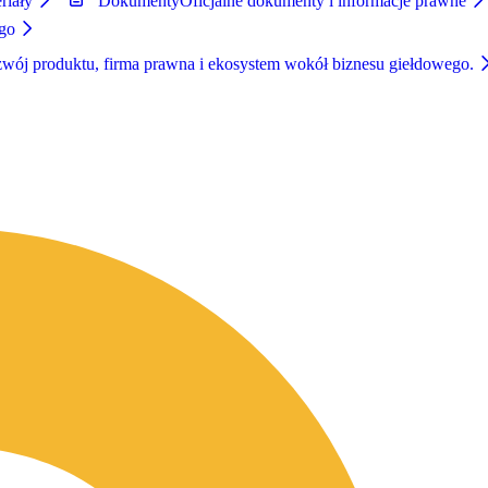
riały
Dokumenty
Oficjalne dokumenty i informacje prawne
ego
zwój produktu, firma prawna i ekosystem wokół biznesu giełdowego.