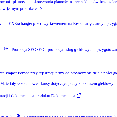
wania płatności i dokonywania płatności na rzecz klientów bez uzależn
cia w jednym produkcie.
w na iEXExchanger przed wystawieniem na BestChange: audyt, przygoto
Promocja SEO
SEO - promocja usług giełdowych i przygotowa
ych krajach
Pomoc przy rejestracji firmy do prowadzenia działalności g
a
Materiały szkoleniowe i kursy dotyczące pracy z biznesem giełdowym
guracji i dokumentacja produktu.
Dokumentacja