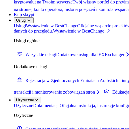
kryptowalut na Twoim serwerze
Twój własny portfel do przyjmo
na stronie, konto operatora, historia połączeń i kontrola wspar
Kup skrypt
Usługi
Usługi
Wystawienie w BestChange
Oficjalne wsparcie projektó
danych do przeglądu.
Wystawienie w BestChange
Usługi ogólne
Wszystkie usługi
Dodatkowe usługi dla iEXExchanger
Dodatkowe usługi
Rejestracja w Zjednoczonych Emiratach Arabskich i inn
transakcji i monitorowanie zobowiązań stron
Edukacj
Użyteczne
Użyteczne
Dokumentacja
Oficjalna instrukcja, instrukcje konfi
Użyteczne