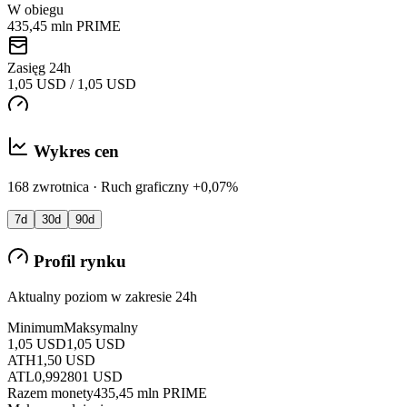
W obiegu
435,45 mln PRIME
Zasięg 24h
1,05 USD / 1,05 USD
Wykres cen
168 zwrotnica · Ruch graficzny +0,07%
7d
30d
90d
Profil rynku
Aktualny poziom w zakresie 24h
Minimum
Maksymalny
1,05 USD
1,05 USD
ATH
1,50 USD
ATL
0,992801 USD
Razem monety
435,45 mln PRIME