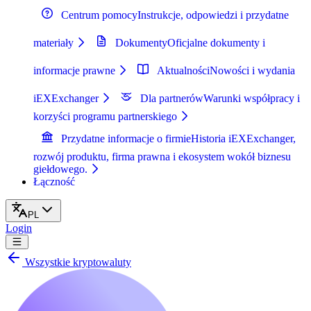
Centrum pomocy
Instrukcje, odpowiedzi i przydatne
materiały
Dokumenty
Oficjalne dokumenty i
informacje prawne
Aktualności
Nowości i wydania
iEXExchanger
Dla partnerów
Warunki współpracy i
korzyści programu partnerskiego
Przydatne informacje o firmie
Historia iEXExchanger,
rozwój produktu, firma prawna i ekosystem wokół biznesu
giełdowego.
Łączność
PL
Login
Wszystkie kryptowaluty