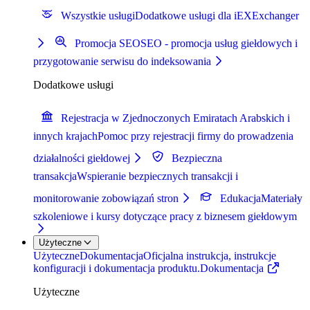
Wszystkie usługi
Dodatkowe usługi dla iEXExchanger
Promocja SEO
SEO - promocja usług giełdowych i
przygotowanie serwisu do indeksowania
Dodatkowe usługi
Rejestracja w Zjednoczonych Emiratach Arabskich i
innych krajach
Pomoc przy rejestracji firmy do prowadzenia
działalności giełdowej
Bezpieczna
transakcja
Wspieranie bezpiecznych transakcji i
monitorowanie zobowiązań stron
Edukacja
Materiały
szkoleniowe i kursy dotyczące pracy z biznesem giełdowym
Użyteczne
Użyteczne
Dokumentacja
Oficjalna instrukcja, instrukcje
konfiguracji i dokumentacja produktu.
Dokumentacja
Użyteczne