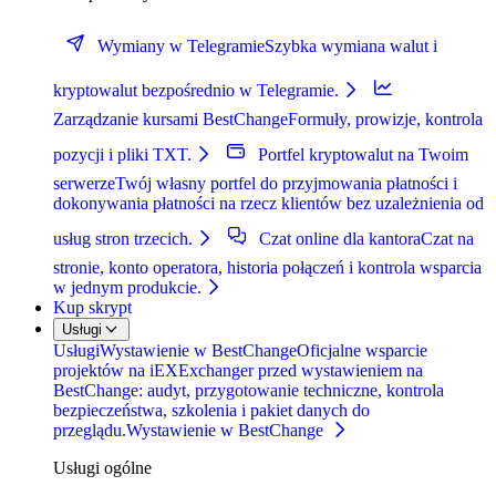
Wymiany w Telegramie
Szybka wymiana walut i
kryptowalut bezpośrednio w Telegramie.
Zarządzanie kursami BestChange
Formuły, prowizje, kontrola
pozycji i pliki TXT.
Portfel kryptowalut na Twoim
serwerze
Twój własny portfel do przyjmowania płatności i
dokonywania płatności na rzecz klientów bez uzależnienia od
usług stron trzecich.
Czat online dla kantora
Czat na
stronie, konto operatora, historia połączeń i kontrola wsparcia
w jednym produkcie.
Kup skrypt
Usługi
Usługi
Wystawienie w BestChange
Oficjalne wsparcie
projektów na iEXExchanger przed wystawieniem na
BestChange: audyt, przygotowanie techniczne, kontrola
bezpieczeństwa, szkolenia i pakiet danych do
przeglądu.
Wystawienie w BestChange
Usługi ogólne