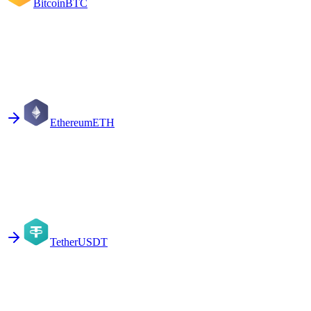
Bitcoin
BTC
Ethereum
ETH
Tether
USDT