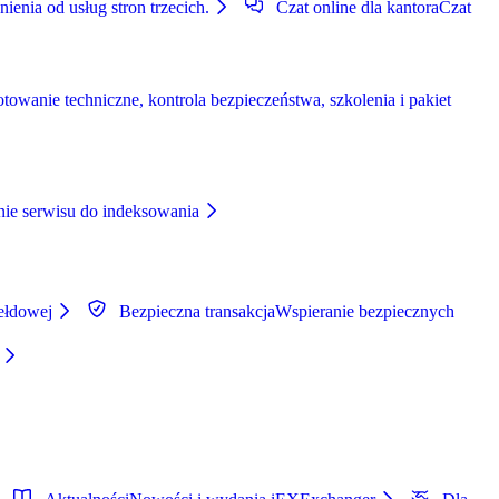
ienia od usług stron trzecich.
Czat online dla kantora
Czat
wanie techniczne, kontrola bezpieczeństwa, szkolenia i pakiet
nie serwisu do indeksowania
iełdowej
Bezpieczna transakcja
Wspieranie bezpiecznych