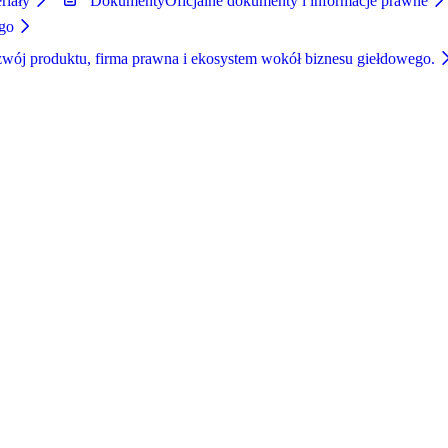
riały
Dokumenty
Oficjalne dokumenty i informacje prawne
ego
zwój produktu, firma prawna i ekosystem wokół biznesu giełdowego.