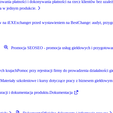
wania płatności i dokonywania płatności na rzecz klientów bez uzależn
cia w jednym produkcie.
w na iEXExchanger przed wystawieniem na BestChange: audyt, przygoto
Promocja SEO
SEO - promocja usług giełdowych i przygotowa
ych krajach
Pomoc przy rejestracji firmy do prowadzenia działalności g
a
Materiały szkoleniowe i kursy dotyczące pracy z biznesem giełdowym
guracji i dokumentacja produktu.
Dokumentacja