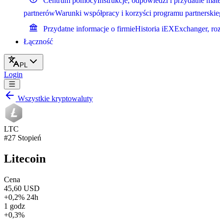
Centrum pomocy
Instrukcje, odpowiedzi i przydatne mate
partnerów
Warunki współpracy i korzyści programu partnerski
Przydatne informacje o firmie
Historia iEXExchanger, ro
Łączność
PL
Login
Wszystkie kryptowaluty
LTC
#27 Stopień
Litecoin
Cena
45,60 USD
+0,2% 24h
1 godz
+0,3%