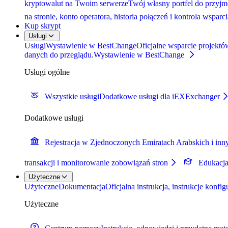
kryptowalut na Twoim serwerze
Twój własny portfel do przyjmo
na stronie, konto operatora, historia połączeń i kontrola wspar
Kup skrypt
Usługi
Usługi
Wystawienie w BestChange
Oficjalne wsparcie projektó
danych do przeglądu.
Wystawienie w BestChange
Usługi ogólne
Wszystkie usługi
Dodatkowe usługi dla iEXExchanger
Dodatkowe usługi
Rejestracja w Zjednoczonych Emiratach Arabskich i inn
transakcji i monitorowanie zobowiązań stron
Edukacj
Użyteczne
Użyteczne
Dokumentacja
Oficjalna instrukcja, instrukcje konfi
Użyteczne