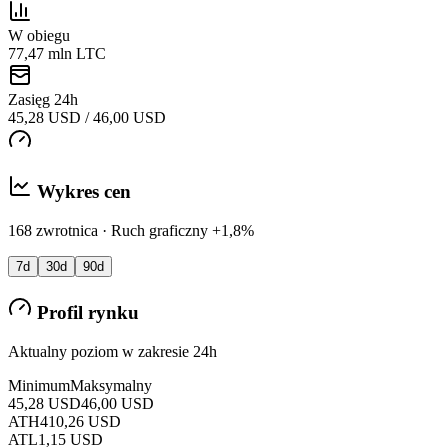
W obiegu
77,47 mln LTC
Zasięg 24h
45,28 USD / 46,00 USD
Wykres cen
168 zwrotnica · Ruch graficzny +1,8%
7d
30d
90d
Profil rynku
Aktualny poziom w zakresie 24h
Minimum
Maksymalny
45,28 USD
46,00 USD
ATH
410,26 USD
ATL
1,15 USD