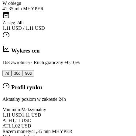
W obiegu
41,35 mln MHYPER
Zasięg 24h
1,11 USD / 1,11 USD
Wykres cen
168 zwrotnica · Ruch graficzny +0,16%
7d
30d
90d
Profil rynku
Aktualny poziom w zakresie 24h
Minimum
Maksymalny
1,11 USD
1,11 USD
ATH
1,11 USD
ATL
1,02 USD
Razem monety
41,35 mln MHYPER