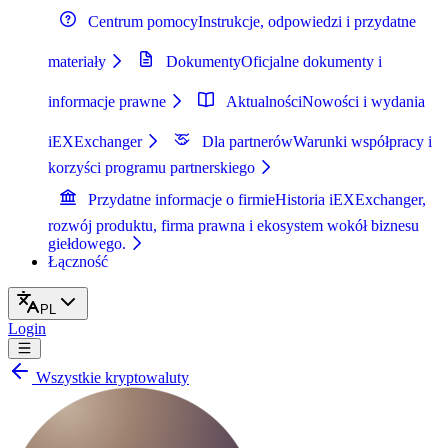
Centrum pomocy
Instrukcje, odpowiedzi i przydatne
materiały
Dokumenty
Oficjalne dokumenty i
informacje prawne
Aktualności
Nowości i wydania
iEXExchanger
Dla partnerów
Warunki współpracy i
korzyści programu partnerskiego
Przydatne informacje o firmie
Historia iEXExchanger,
rozwój produktu, firma prawna i ekosystem wokół biznesu
giełdowego.
Łączność
PL
Login
Wszystkie kryptowaluty