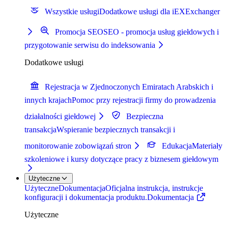
Wszystkie usługi
Dodatkowe usługi dla iEXExchanger
Promocja SEO
SEO - promocja usług giełdowych i
przygotowanie serwisu do indeksowania
Dodatkowe usługi
Rejestracja w Zjednoczonych Emiratach Arabskich i
innych krajach
Pomoc przy rejestracji firmy do prowadzenia
działalności giełdowej
Bezpieczna
transakcja
Wspieranie bezpiecznych transakcji i
monitorowanie zobowiązań stron
Edukacja
Materiały
szkoleniowe i kursy dotyczące pracy z biznesem giełdowym
Użyteczne
Użyteczne
Dokumentacja
Oficjalna instrukcja, instrukcje
konfiguracji i dokumentacja produktu.
Dokumentacja
Użyteczne