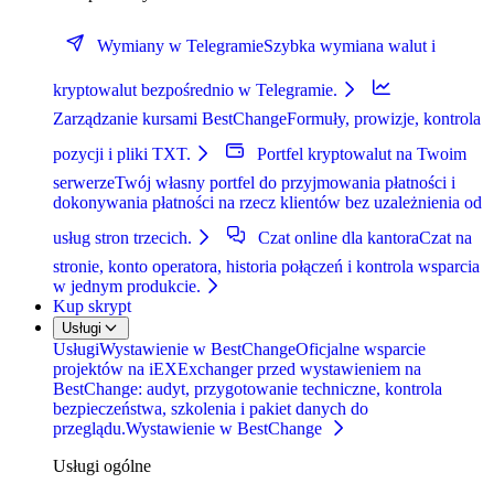
Wymiany w Telegramie
Szybka wymiana walut i
kryptowalut bezpośrednio w Telegramie.
Zarządzanie kursami BestChange
Formuły, prowizje, kontrola
pozycji i pliki TXT.
Portfel kryptowalut na Twoim
serwerze
Twój własny portfel do przyjmowania płatności i
dokonywania płatności na rzecz klientów bez uzależnienia od
usług stron trzecich.
Czat online dla kantora
Czat na
stronie, konto operatora, historia połączeń i kontrola wsparcia
w jednym produkcie.
Kup skrypt
Usługi
Usługi
Wystawienie w BestChange
Oficjalne wsparcie
projektów na iEXExchanger przed wystawieniem na
BestChange: audyt, przygotowanie techniczne, kontrola
bezpieczeństwa, szkolenia i pakiet danych do
przeglądu.
Wystawienie w BestChange
Usługi ogólne