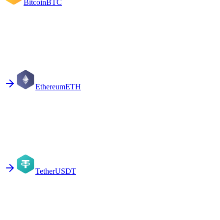
Bitcoin
BTC
Ethereum
ETH
Tether
USDT