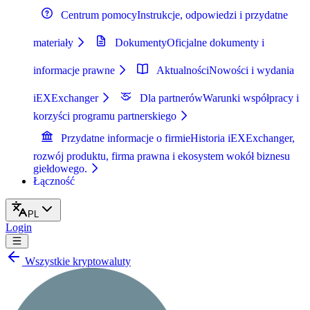
Centrum pomocy
Instrukcje, odpowiedzi i przydatne
materiały
Dokumenty
Oficjalne dokumenty i
informacje prawne
Aktualności
Nowości i wydania
iEXExchanger
Dla partnerów
Warunki współpracy i
korzyści programu partnerskiego
Przydatne informacje o firmie
Historia iEXExchanger,
rozwój produktu, firma prawna i ekosystem wokół biznesu
giełdowego.
Łączność
PL
Login
Wszystkie kryptowaluty