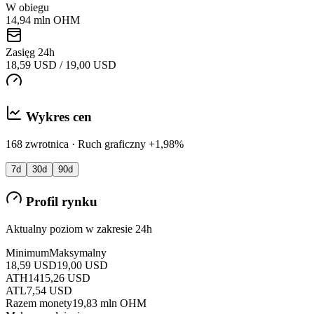
W obiegu
14,94 mln OHM
Zasięg 24h
18,59 USD / 19,00 USD
Wykres cen
168 zwrotnica · Ruch graficzny +1,98%
7d
30d
90d
Profil rynku
Aktualny poziom w zakresie 24h
Minimum
Maksymalny
18,59 USD
19,00 USD
ATH
1415,26 USD
ATL
7,54 USD
Razem monety
19,83 mln OHM