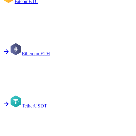
Bitcoin
BTC
Ethereum
ETH
Tether
USDT