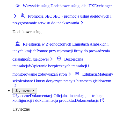
Wszystkie usługi
Dodatkowe usługi dla iEXExchanger
Promocja SEO
SEO - promocja usług giełdowych i
przygotowanie serwisu do indeksowania
Dodatkowe usługi
Rejestracja w Zjednoczonych Emiratach Arabskich i
innych krajach
Pomoc przy rejestracji firmy do prowadzenia
działalności giełdowej
Bezpieczna
transakcja
Wspieranie bezpiecznych transakcji i
monitorowanie zobowiązań stron
Edukacja
Materiały
szkoleniowe i kursy dotyczące pracy z biznesem giełdowym
Użyteczne
Użyteczne
Dokumentacja
Oficjalna instrukcja, instrukcje
konfiguracji i dokumentacja produktu.
Dokumentacja
Użyteczne