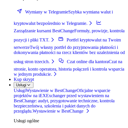
Wymiany w Telegramie
Szybka wymiana walut i
kryptowalut bezpośrednio w Telegramie.
Zarządzanie kursami BestChange
Formuły, prowizje, kontrola
pozycji i pliki TXT.
Portfel kryptowalut na Twoim
serwerze
Twój własny portfel do przyjmowania płatności i
dokonywania płatności na rzecz klientów bez uzależnienia od
usług stron trzecich.
Czat online dla kantora
Czat na
stronie, konto operatora, historia połączeń i kontrola wsparcia
w jednym produkcie.
Kup skrypt
Usługi
Usługi
Wystawienie w BestChange
Oficjalne wsparcie
projektów na iEXExchanger przed wystawieniem na
BestChange: audyt, przygotowanie techniczne, kontrola
bezpieczeństwa, szkolenia i pakiet danych do
przeglądu.
Wystawienie w BestChange
Usługi ogólne