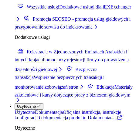
Wszystkie usługi
Dodatkowe usługi dla iEXExchanger
Promocja SEO
SEO - promocja usług giełdowych i
przygotowanie serwisu do indeksowania
Dodatkowe usługi
Rejestracja w Zjednoczonych Emiratach Arabskich i
innych krajach
Pomoc przy rejestracji firmy do prowadzenia
działalności giełdowej
Bezpieczna
transakcja
Wspieranie bezpiecznych transakcji i
monitorowanie zobowiązań stron
Edukacja
Materiały
szkoleniowe i kursy dotyczące pracy z biznesem giełdowym
Użyteczne
Użyteczne
Dokumentacja
Oficjalna instrukcja, instrukcje
konfiguracji i dokumentacja produktu.
Dokumentacja
Użyteczne