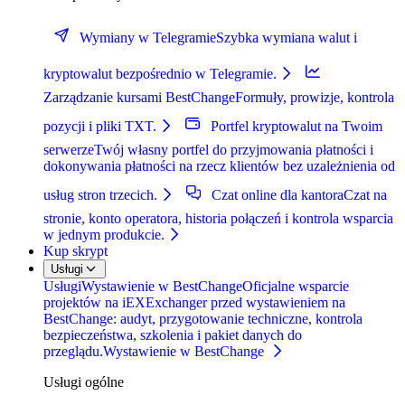
Wymiany w Telegramie
Szybka wymiana walut i
kryptowalut bezpośrednio w Telegramie.
Zarządzanie kursami BestChange
Formuły, prowizje, kontrola
pozycji i pliki TXT.
Portfel kryptowalut na Twoim
serwerze
Twój własny portfel do przyjmowania płatności i
dokonywania płatności na rzecz klientów bez uzależnienia od
usług stron trzecich.
Czat online dla kantora
Czat na
stronie, konto operatora, historia połączeń i kontrola wsparcia
w jednym produkcie.
Kup skrypt
Usługi
Usługi
Wystawienie w BestChange
Oficjalne wsparcie
projektów na iEXExchanger przed wystawieniem na
BestChange: audyt, przygotowanie techniczne, kontrola
bezpieczeństwa, szkolenia i pakiet danych do
przeglądu.
Wystawienie w BestChange
Usługi ogólne