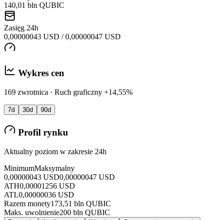
140,01 bln QUBIC
Zasięg 24h
0,00000043 USD / 0,00000047 USD
Wykres cen
169 zwrotnica · Ruch graficzny +14,55%
7d
30d
90d
Profil rynku
Aktualny poziom w zakresie 24h
Minimum
Maksymalny
0,00000043 USD
0,00000047 USD
ATH
0,00001256 USD
ATL
0,00000036 USD
Razem monety
173,51 bln QUBIC
Maks. uwolnienie
200 bln QUBIC