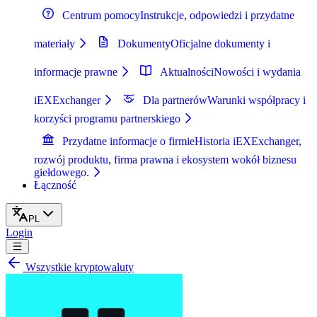
Centrum pomocy
Instrukcje, odpowiedzi i przydatne
materiały
Dokumenty
Oficjalne dokumenty i
informacje prawne
Aktualności
Nowości i wydania
iEXExchanger
Dla partnerów
Warunki współpracy i
korzyści programu partnerskiego
Przydatne informacje o firmie
Historia iEXExchanger,
rozwój produktu, firma prawna i ekosystem wokół biznesu
giełdowego.
Łączność
PL
Login
Wszystkie kryptowaluty