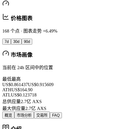
价格图表
168 个点 · 图表走势 +6.49%
7d
30d
90d
市场画像
当前在 24h 区间中的位置
最低
最高
US$0.861437
US$0.915609
ATH
US$164.90
ATL
US$0.123718
总供应量
2.7亿 AXS
最大供应量
2.7亿 AXS
概览
市场分析
交易所
FAQ