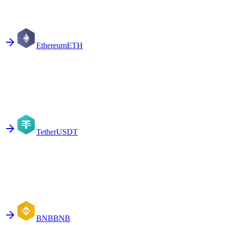
Ethereum
ETH
Tether
USDT
BNB
BNB