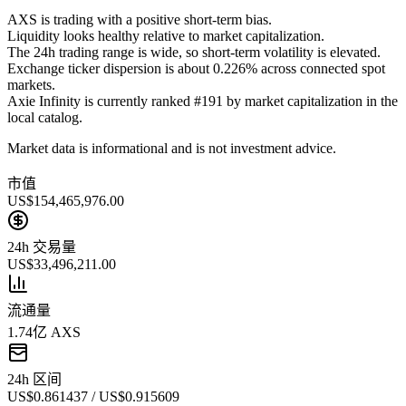
AXS is trading with a positive short-term bias.
Liquidity looks healthy relative to market capitalization.
The 24h trading range is wide, so short-term volatility is elevated.
Exchange ticker dispersion is about 0.226% across connected spot
markets.
Axie Infinity is currently ranked #191 by market capitalization in the
local catalog.
Market data is informational and is not investment advice.
市值
US$154,465,976.00
24h 交易量
US$33,496,211.00
流通量
1.74亿 AXS
24h 区间
US$0.861437 / US$0.915609