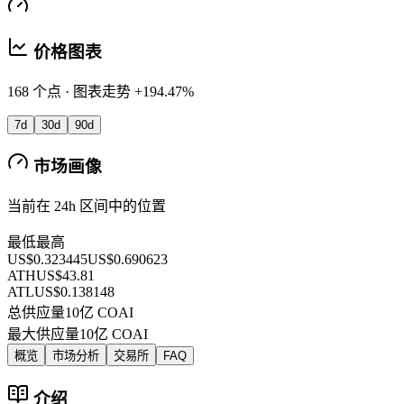
价格图表
168 个点 · 图表走势 +194.47%
7d
30d
90d
市场画像
当前在 24h 区间中的位置
最低
最高
US$0.323445
US$0.690623
ATH
US$43.81
ATL
US$0.138148
总供应量
10亿 COAI
最大供应量
10亿 COAI
概览
市场分析
交易所
FAQ
介绍