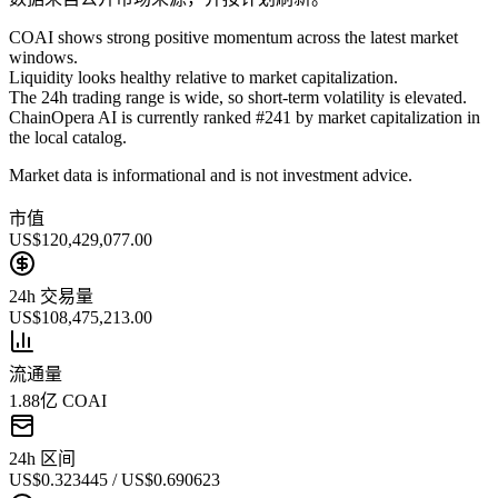
COAI shows strong positive momentum across the latest market
windows.
Liquidity looks healthy relative to market capitalization.
The 24h trading range is wide, so short-term volatility is elevated.
ChainOpera AI is currently ranked #241 by market capitalization in
the local catalog.
Market data is informational and is not investment advice.
市值
US$120,429,077.00
24h 交易量
US$108,475,213.00
流通量
1.88亿 COAI
24h 区间
US$0.323445 / US$0.690623