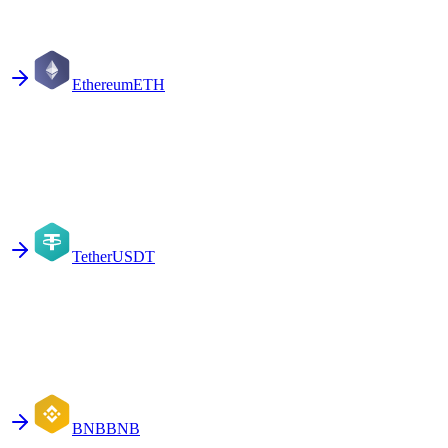
Ethereum
ETH
Tether
USDT
BNB
BNB