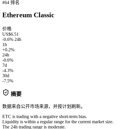
#64 排名
Ethereum Classic
价格
US$6.51
-0.6% 24h
1h
+0.2%
24h
-0.6%
7d
-4.3%
30d
-7.5%
摘要
数据来自公开市场来源，并按计划刷新。
ETC is trading with a negative short-term bias.
Liquidity is within a regular range for the current market size.
The 24h trading range is moderate.