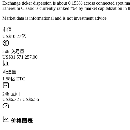
Exchange ticker dispersion is about 0.153% across connected spot ma
Ethereum Classic is currently ranked #64 by market capitalization in th
Market data is informational and is not investment advice.
市值
US$10.27亿
24h 交易量
US$31,571,257.00
流通量
1.58亿 ETC
24h 区间
US$6.32 / US$6.56
价格图表