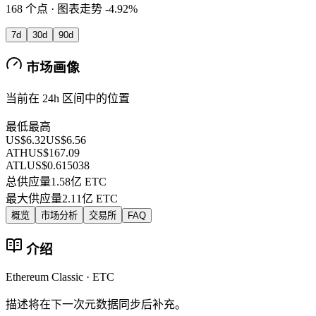
168 个点 · 图表走势 -4.92%
7d
30d
90d
市场画像
当前在 24h 区间中的位置
最低
最高
US$6.32
US$6.56
ATH
US$167.09
ATL
US$0.615038
总供应量
1.58亿 ETC
最大供应量
2.11亿 ETC
概览
市场分析
交易所
FAQ
介绍
Ethereum Classic · ETC
描述将在下一次元数据同步后补充。