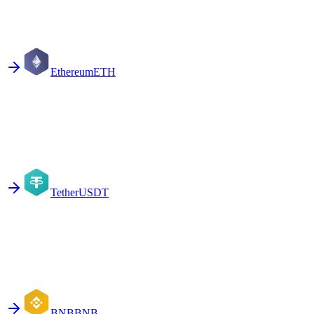
Ethereum
ETH
Tether
USDT
BNB
BNB