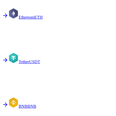
Ethereum
ETH
Tether
USDT
BNB
BNB