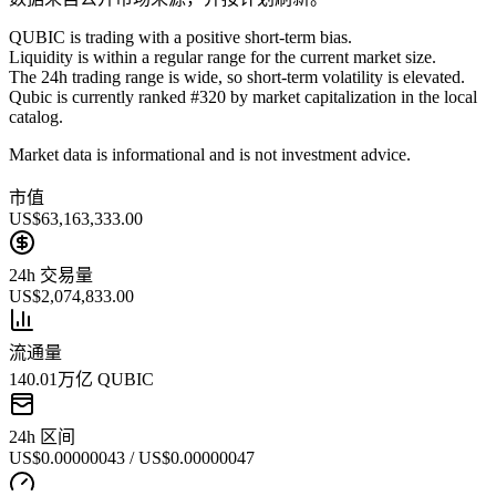
QUBIC is trading with a positive short-term bias.
Liquidity is within a regular range for the current market size.
The 24h trading range is wide, so short-term volatility is elevated.
Qubic is currently ranked #320 by market capitalization in the local
catalog.
Market data is informational and is not investment advice.
市值
US$63,163,333.00
24h 交易量
US$2,074,833.00
流通量
140.01万亿 QUBIC
24h 区间
US$0.00000043 / US$0.00000047