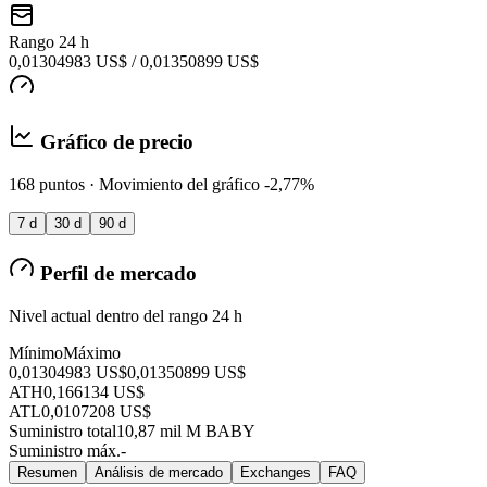
Rango 24 h
0,01304983 US$ / 0,01350899 US$
Gráfico de precio
168 puntos · Movimiento del gráfico -2,77%
7 d
30 d
90 d
Perfil de mercado
Nivel actual dentro del rango 24 h
Mínimo
Máximo
0,01304983 US$
0,01350899 US$
ATH
0,166134 US$
ATL
0,0107208 US$
Suministro total
10,87 mil M BABY
Suministro máx.
-
Resumen
Análisis de mercado
Exchanges
FAQ