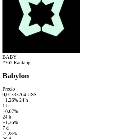
BABY
#365 Ranking
Babylon
Precio
0,01333764 US$
+1,26% 24 h
1 h
+0,07%
24 h
+1,26%
7 d
-2,28%