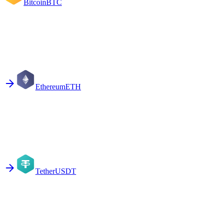
Bitcoin
BTC
Ethereum
ETH
Tether
USDT