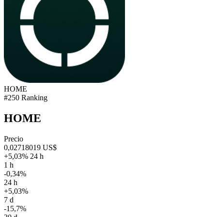
HOME
#250 Ranking
HOME
Precio
0,02718019 US$
+5,03% 24 h
1 h
-0,34%
24 h
+5,03%
7 d
-15,7%