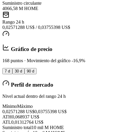
Suministro circulante
4066,58 M HOME
Rango 24 h
0,02571288 US$ / 0,03755398 US$
Gráfico de precio
168 puntos · Movimiento del gráfico -16,9%
7 d
30 d
90 d
Perfil de mercado
Nivel actual dentro del rango 24 h
Mínimo
Máximo
0,02571288 US$
0,03755398 US$
ATH
0,068937 US$
ATL
0,01312764 US$
Suministro total
10 mil M HOME