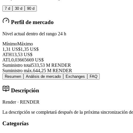
7 d
30 d
90 d
Perfil de mercado
Nivel actual dentro del rango 24 h
Mínimo
Máximo
1,31 US$
1,35 US$
ATH
13,53 US$
ATL
0,03665669 US$
Suministro total
533,53 M RENDER
Suministro máx.
644,25 M RENDER
Resumen
Análisis de mercado
Exchanges
FAQ
Descripción
Render · RENDER
La descripción se completará después de la próxima sincronización d
Categorías