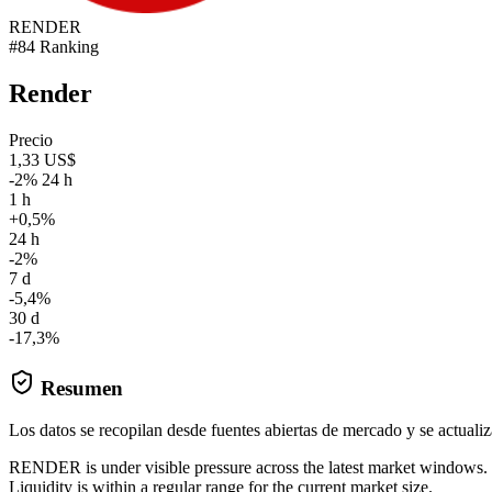
RENDER
#84 Ranking
Render
Precio
1,33 US$
-2% 24 h
1 h
+0,5%
24 h
-2%
7 d
-5,4%
30 d
-17,3%
Resumen
Los datos se recopilan desde fuentes abiertas de mercado y se actual
RENDER is under visible pressure across the latest market windows.
Liquidity is within a regular range for the current market size.