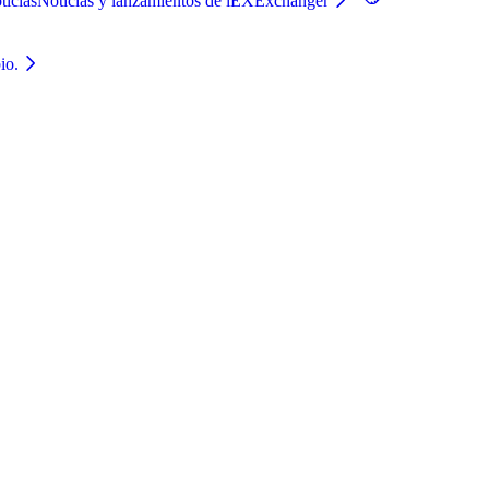
ticias
Noticias y lanzamientos de iEXExchanger
io.