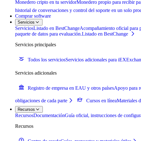
Monedero cripto en tu servidor
Monedero propio para recibir pag
historial de conversaciones y control del soporte en un solo pro
Comprar software
Servicios
Servicios
Listado en BestChange
Acompañamiento oficial para pr
paquete de datos para evaluación.
Listado en BestChange
Servicios principales
Todos los servicios
Servicios adicionales para iEXExcha
Servicios adicionales
Registro de empresa en EAU y otros países
Apoyo para re
obligaciones de cada parte
Cursos en línea
Materiales 
Recursos
Recursos
Documentación
Guía oficial, instrucciones de config
Recursos