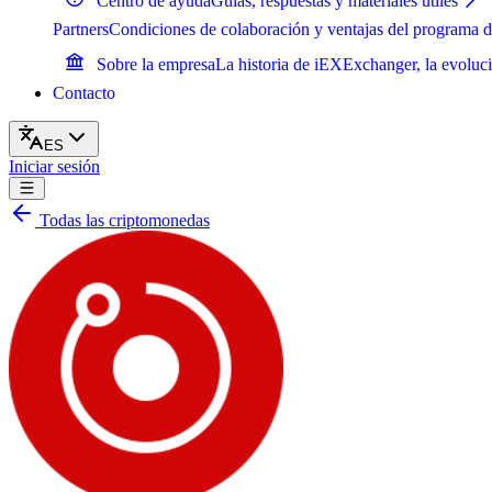
Centro de ayuda
Guías, respuestas y materiales útiles
Partners
Condiciones de colaboración y ventajas del programa d
Sobre la empresa
La historia de iEXExchanger, la evoluci
Contacto
ES
Iniciar sesión
Todas las criptomonedas