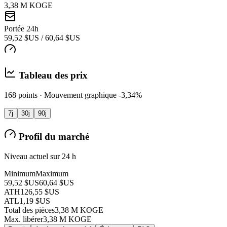
3,38 M KOGE
Portée 24h
59,52 $US / 60,64 $US
Tableau des prix
168 points · Mouvement graphique -3,34%
7j
30j
90j
Profil du marché
Niveau actuel sur 24 h
Minimum
Maximum
59,52 $US
60,64 $US
ATH
126,55 $US
ATL
1,19 $US
Total des pièces
3,38 M KOGE
Max. libérer
3,38 M KOGE