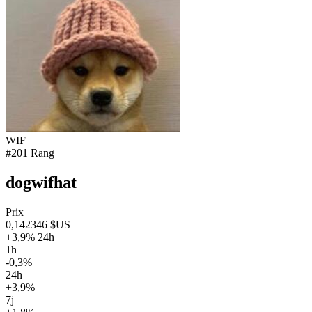
WIF
#201 Rang
dogwifhat
Prix
0,142346 $US
+3,9% 24h
1h
-0,3%
24h
+3,9%
7j