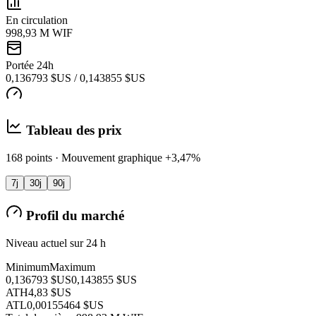
En circulation
998,93 M WIF
Portée 24h
0,136793 $US / 0,143855 $US
Tableau des prix
168 points · Mouvement graphique +3,47%
7j
30j
90j
Profil du marché
Niveau actuel sur 24 h
Minimum
Maximum
0,136793 $US
0,143855 $US
ATH
4,83 $US
ATL
0,00155464 $US