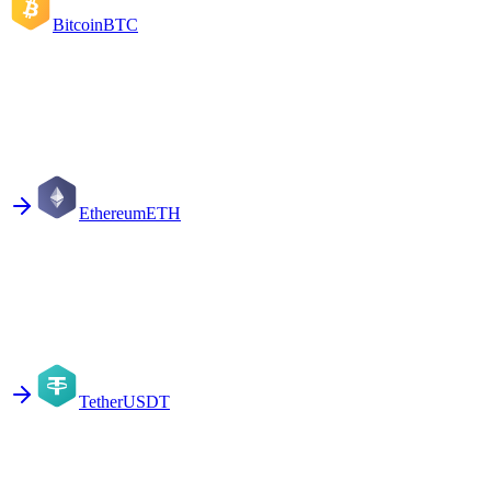
Bitcoin
BTC
Ethereum
ETH
Tether
USDT