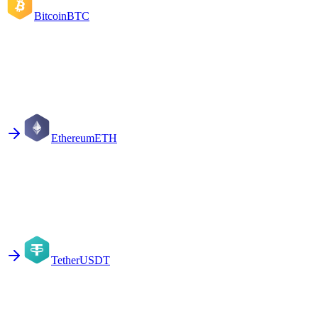
Bitcoin
BTC
Ethereum
ETH
Tether
USDT