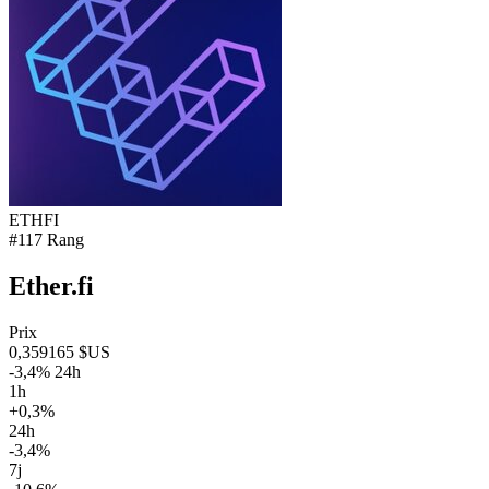
ETHFI
#117 Rang
Ether.fi
Prix
0,359165 $US
-3,4% 24h
1h
+0,3%
24h
-3,4%
7j