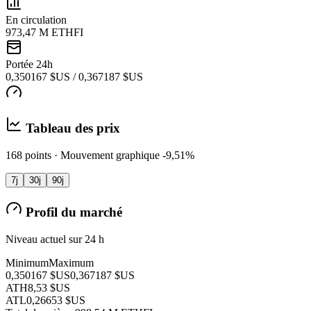
En circulation
973,47 M ETHFI
Portée 24h
0,350167 $US / 0,367187 $US
Tableau des prix
168 points · Mouvement graphique -9,51%
7j
30j
90j
Profil du marché
Niveau actuel sur 24 h
Minimum
Maximum
0,350167 $US
0,367187 $US
ATH
8,53 $US
ATL
0,26653 $US