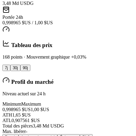
3,48 Md USDG
Portée 24h
0,998965 $US / 1,00 $US
Tableau des prix
168 points · Mouvement graphique +0,03%
7j
30j
90j
Profil du marché
Niveau actuel sur 24 h
Minimum
Maximum
0,998965 $US
1,00 $US
ATH
1,65 $US
ATL
0,907561 $US
Total des pièces
3,48 Md USDG
Max. libérer
-