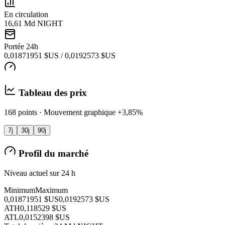
En circulation
16,61 Md NIGHT
Portée 24h
0,01871951 $US / 0,0192573 $US
Tableau des prix
168 points · Mouvement graphique +3,85%
7j
30j
90j
Profil du marché
Niveau actuel sur 24 h
Minimum
Maximum
0,01871951 $US
0,0192573 $US
ATH
0,118529 $US
ATL
0,0152398 $US