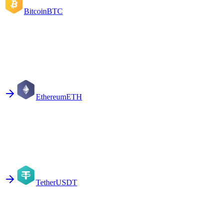
Bitcoin
BTC
Ethereum
ETH
Tether
USDT