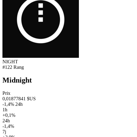
NIGHT
#122 Rang
Midnight
Prix
0,01877841 $US
-1,4% 24h
1h
+0,1%
24h
-1,4%
7j