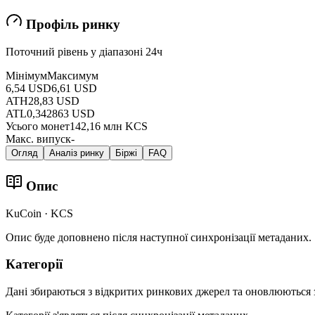
Профіль ринку
Поточний рівень у діапазоні 24ч
Мінімум
Максимум
6,54 USD
6,61 USD
ATH
28,83 USD
ATL
0,342863 USD
Усього монет
142,16 млн KCS
Макс. випуск
-
Огляд
Аналіз ринку
Біржі
FAQ
Опис
KuCoin · KCS
Опис буде доповнено після наступної синхронізації метаданих.
Категорії
Дані збираються з відкритих ринкових джерел та оновлюються 