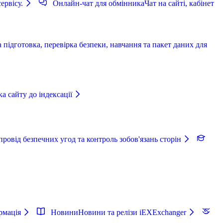
ервісу.
Онлайн-чат для обмінника
Чат на сайті, кабінет
 підготовка, перевірка безпеки, навчання та пакет даних для
а сайту до індексації
ровід безпечних угод та контроль зобов'язань сторін
рмація
Новини
Новини та релізи iEXExchanger