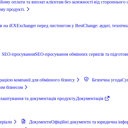
йому оплати та виплат клієнтам без залежності від стороннього с
ому продукті.
 на iEXExchanger перед листингом у BestChange: аудит, технічна
SEO-просування
SEO-просування обмінних сервісів та підготовк
рацією компанії для обмінного бізнесу
Безпечна угода
Суп
ним бізнесом
алаштування та документація продукту.
Документація
теріали
Документи
Офіційні документи та юридична інфо