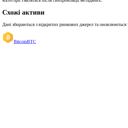
Категорії з'являться після синхронізації метаданих.
Схожі активи
Дані збираються з відкритих ринкових джерел та оновлюються 
Bitcoin
BTC