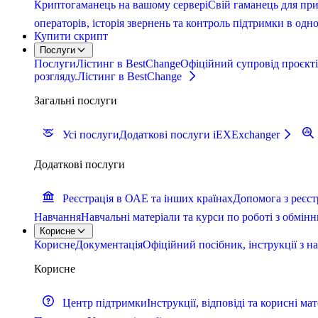
Криптогаманець на вашому сервері
Свій гаманець для при
операторів, історія звернень та контроль підтримки в одн
Купити скрипт
Послуги
Послуги
Лістинг в BestChange
Офіційний супровід проєктів
розгляду.
Лістинг в BestChange
Загальні послуги
Усі послуги
Додаткові послуги iEXExchanger
Додаткові послуги
Реєстрація в ОАЕ та інших країнах
Допомога з реєст
Навчання
Навчальні матеріали та курси по роботі з обмін
Корисне
Корисне
Документація
Офіційний посібник, інструкції з н
Корисне
Центр підтримки
Інструкції, відповіді та корисні ма