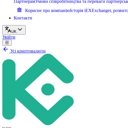
Партнерам
Умови співробітництва та переваги партнерсь
Корисне про компанію
Історія iEXExchanger, розвит
Контакти
UK
Увійти
Усі криптовалюти