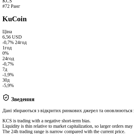
KCS
#72 Ранг
KuCoin
Ціна
6,56 USD
-0,7% 24год
1год
0%
24год
-0,7%
7д
-1,9%
30д
-5,9%
Зведення
Дані збираються з відкритих ринкових джерел та оновлюються 
KCS is trading with a negative short-term bias.
Liquidity is thin relative to market capitalization, so larger orders ma
The 24h trading range is narrow compared with the current price.