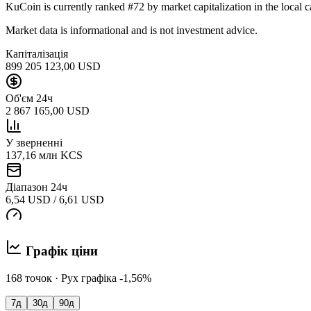
KuCoin is currently ranked #72 by market capitalization in the local c
Market data is informational and is not investment advice.
Капіталізація
899 205 123,00 USD
Об'єм 24ч
2 867 165,00 USD
У зверненні
137,16 млн KCS
Діапазон 24ч
6,54 USD / 6,61 USD
Графік ціни
168 точок · Рух графіка -1,56%
7д
30д
90д