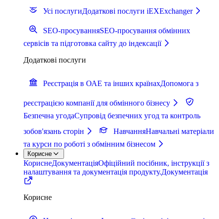
Усі послуги
Додаткові послуги iEXExchanger
SEO-просування
SEO-просування обмінних
сервісів та підготовка сайту до індексації
Додаткові послуги
Реєстрація в ОАЕ та інших країнах
Допомога з
реєстрацією компанії для обмінного бізнесу
Безпечна угода
Супровід безпечних угод та контроль
зобов'язань сторін
Навчання
Навчальні матеріали
та курси по роботі з обмінним бізнесом
Корисне
Корисне
Документація
Офіційний посібник, інструкції з
налаштування та документація продукту.
Документація
Корисне