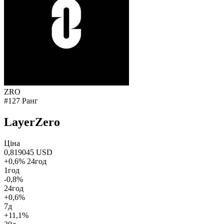
ZRO
#127 Ранг
LayerZero
Ціна
0,819045 USD
+0,6% 24год
1год
-0,8%
24год
+0,6%
7д
+11,1%