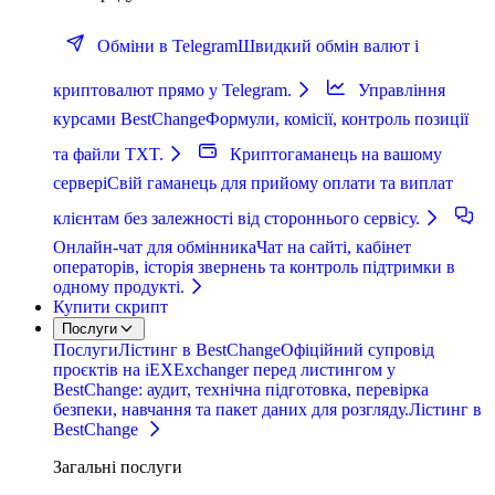
Обміни в Telegram
Швидкий обмін валют і
криптовалют прямо у Telegram.
Управління
курсами BestChange
Формули, комісії, контроль позиції
та файли TXT.
Криптогаманець на вашому
сервері
Свій гаманець для прийому оплати та виплат
клієнтам без залежності від стороннього сервісу.
Онлайн-чат для обмінника
Чат на сайті, кабінет
операторів, історія звернень та контроль підтримки в
одному продукті.
Купити скрипт
Послуги
Послуги
Лістинг в BestChange
Офіційний супровід
проєктів на iEXExchanger перед листингом у
BestChange: аудит, технічна підготовка, перевірка
безпеки, навчання та пакет даних для розгляду.
Лістинг в
BestChange
Загальні послуги