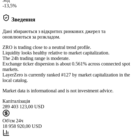
30д
-13,5%
Зведення
Дані збираються з відкритих ринкових джерел та
оновлюються за розкладом.
ZRO is trading close to a neutral trend profile.
Liquidity looks healthy relative to market capitalization.
The 24h trading range is moderate.
Exchange ticker dispersion is about 0.561% across connected spot
markets.
LayerZero is currently ranked #127 by market capitalization in the
local catalog.
Market data is informational and is not investment advice.
Капіталізація
289 403 123,00 USD
Об'єм 24ч
18 958 920,00 USD