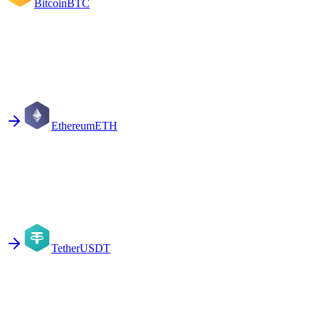
Bitcoin
BTC
Ethereum
ETH
Tether
USDT