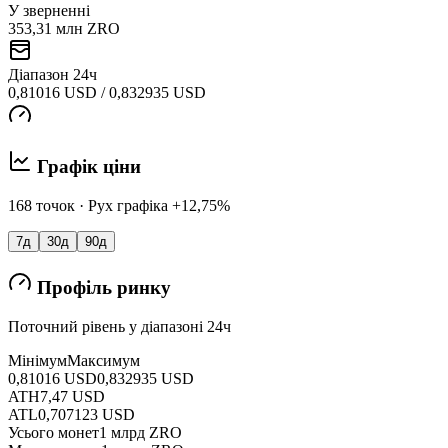
У зверненні
353,31 млн ZRO
Діапазон 24ч
0,81016 USD / 0,832935 USD
Графік ціни
168 точок · Рух графіка +12,75%
7д
30д
90д
Профіль ринку
Поточний рівень у діапазоні 24ч
Мінімум
Максимум
0,81016 USD
0,832935 USD
ATH
7,47 USD
ATL
0,707123 USD
Усього монет
1 млрд ZRO