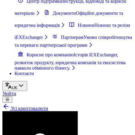
Центр підтримки
Інструкції, відповіді та корисні
матеріали
Документи
Офіційні документи та
юридична інформація
Новини
Новини та релізи
iEXExchanger
Партнерам
Умови співробітництва
та переваги партнерської програми
Корисне про компанію
Історія iEXExchanger,
розвиток продукту, юридична компанія та екосистема
навколо обмінного бізнесу.
Контакти
UK
Увійти
Усі криптовалюти