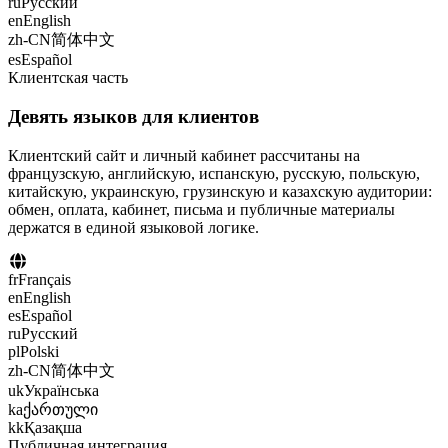
ru
Русский
en
English
zh-CN
简体中文
es
Español
Клиентская часть
Девять языков для клиентов
Клиентский сайт и личный кабинет рассчитаны на
французскую, английскую, испанскую, русскую, польскую,
китайскую, украинскую, грузинскую и казахскую аудитории:
обмен, оплата, кабинет, письма и публичные материалы
держатся в единой языковой логике.
fr
Français
en
English
es
Español
ru
Русский
pl
Polski
zh-CN
简体中文
uk
Українська
ka
ქართული
kk
Қазақша
Публичная интеграция