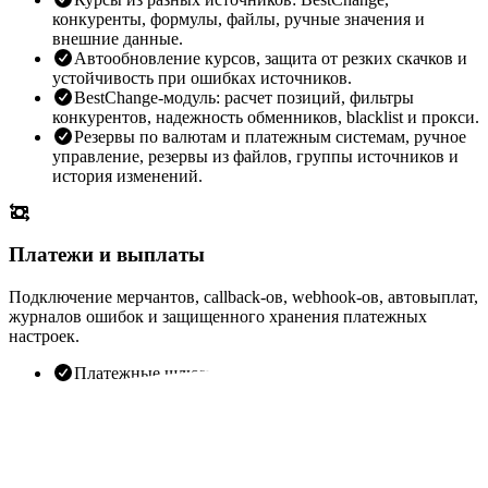
конкуренты, формулы, файлы, ручные значения и
внешние данные.
Автообновление курсов, защита от резких скачков и
устойчивость при ошибках источников.
BestChange-модуль: расчет позиций, фильтры
конкурентов, надежность обменников, blacklist и прокси.
Резервы по валютам и платежным системам, ручное
управление, резервы из файлов, группы источников и
история изменений.
Платежи и выплаты
Подключение мерчантов, callback-ов, webhook-ов, автовыплат,
журналов ошибок и защищенного хранения платежных
настроек.
Платежные шлюзы для приема средств, проверки
оплат, callback/webhook-сценариев и автоматических
выплат.
Отдельные журналы мерчантов и выплат, чтобы
видеть выбранный сценарий и причины ошибок.
Зашифрованное хранение конфигураций мерчантов и