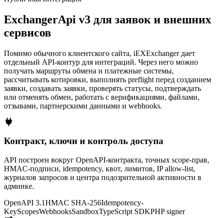
ExchangerApi v3 для заявок и внешних
сервисов
Помимо обычного клиентского сайта, iEXExchanger дает
отдельный API-контур для интеграций. Через него можно
получать маршруты обмена и платежные системы,
рассчитывать котировки, выполнять preflight перед созданием
заявки, создавать заявки, проверять статусы, подтверждать
или отменять обмен, работать с верификациями, файлами,
отзывами, партнерскими данными и webhooks.
Контракт, ключи и контроль доступа
API построен вокруг OpenAPI-контракта, точных scope-прав,
HMAC-подписи, idempotency, квот, лимитов, IP allow-list,
журналов запросов и центра подозрительной активности в
админке.
OpenAPI 3.1
HMAC SHA-256
Idempotency-
Key
Scopes
Webhooks
Sandbox
TypeScript SDK
PHP signer