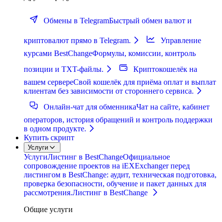
Обмены в Telegram
Быстрый обмен валют и
криптовалют прямо в Telegram.
Управление
курсами BestChange
Формулы, комиссии, контроль
позиции и TXT-файлы.
Криптокошелёк на
вашем сервере
Свой кошелёк для приёма оплат и выплат
клиентам без зависимости от стороннего сервиса.
Онлайн-чат для обменника
Чат на сайте, кабинет
операторов, история обращений и контроль поддержки
в одном продукте.
Купить скрипт
Услуги
Услуги
Листинг в BestChange
Официальное
сопровождение проектов на iEXExchanger перед
листингом в BestChange: аудит, техническая подготовка,
проверка безопасности, обучение и пакет данных для
рассмотрения.
Листинг в BestChange
Общие услуги