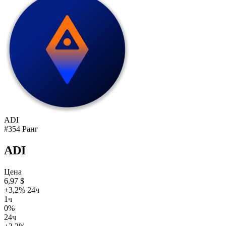
ADI
#354 Ранг
ADI
Цена
6,97 $
+3,2% 24ч
1ч
0%
24ч