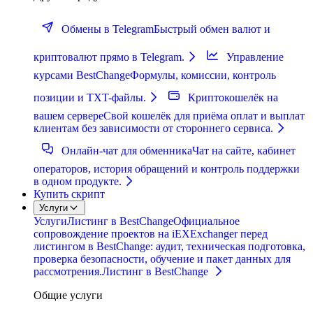
Обмены в Telegram
Быстрый обмен валют и
криптовалют прямо в Telegram.
Управление
курсами BestChange
Формулы, комиссии, контроль
позиции и TXT-файлы.
Криптокошелёк на
вашем сервере
Свой кошелёк для приёма оплат и выплат
клиентам без зависимости от стороннего сервиса.
Онлайн-чат для обменника
Чат на сайте, кабинет
операторов, история обращений и контроль поддержки
в одном продукте.
Купить скрипт
Услуги
Услуги
Листинг в BestChange
Официальное
сопровождение проектов на iEXExchanger перед
листингом в BestChange: аудит, техническая подготовка,
проверка безопасности, обучение и пакет данных для
рассмотрения.
Листинг в BestChange
Общие услуги