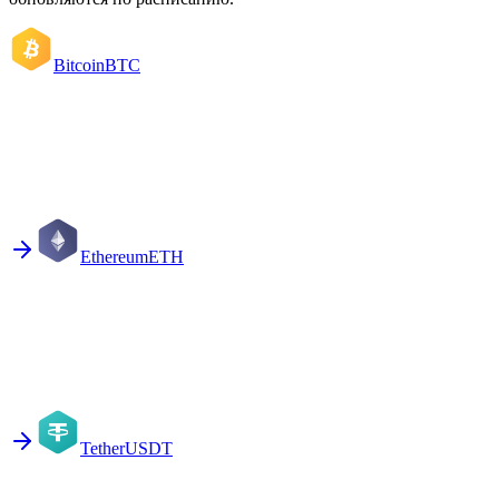
Bitcoin
BTC
Ethereum
ETH
Tether
USDT