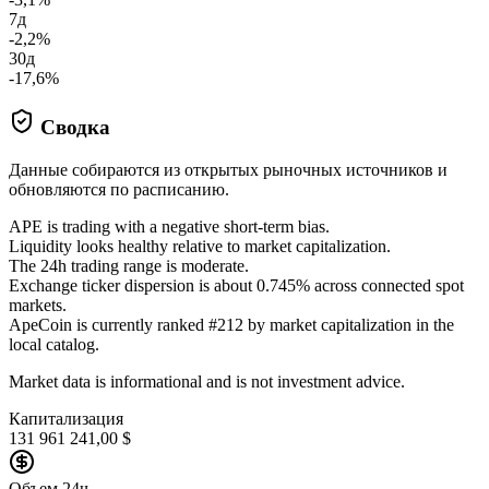
7д
-2,2%
30д
-17,6%
Сводка
Данные собираются из открытых рыночных источников и
обновляются по расписанию.
APE is trading with a negative short-term bias.
Liquidity looks healthy relative to market capitalization.
The 24h trading range is moderate.
Exchange ticker dispersion is about 0.745% across connected spot
markets.
ApeCoin is currently ranked #212 by market capitalization in the
local catalog.
Market data is informational and is not investment advice.
Капитализация
131 961 241,00 $
Объем 24ч