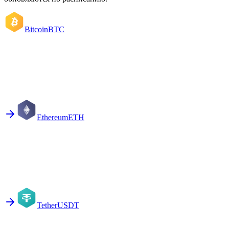
Bitcoin
BTC
Ethereum
ETH
Tether
USDT