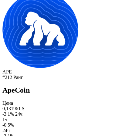
APE
#212 Ранг
ApeCoin
Цена
0,131961 $
-3,1% 24ч
1ч
-0,5%
24ч
-3,1%