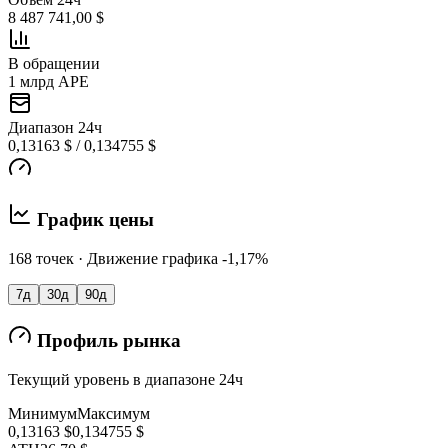
8 487 741,00 $
В обращении
1 млрд APE
Диапазон 24ч
0,13163 $ / 0,134755 $
График цены
168 точек · Движение графика -1,17%
7д
30д
90д
Профиль рынка
Текущий уровень в диапазоне 24ч
Минимум
Максимум
0,13163 $
0,134755 $