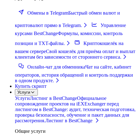
Обмены в Telegram
Быстрый обмен валют и
криптовалют прямо в Telegram.
Управление
курсами BestChange
Формулы, комиссии, контроль
позиции и TXT-файлы.
Криптокошелёк на
вашем сервере
Свой кошелёк для приёма оплат и выплат
клиентам без зависимости от стороннего сервиса.
Онлайн-чат для обменника
Чат на сайте, кабинет
операторов, история обращений и контроль поддержки
в одном продукте.
Купить скрипт
Услуги
Услуги
Листинг в BestChange
Официальное
сопровождение проектов на iEXExchanger перед
листингом в BestChange: аудит, техническая подготовка,
проверка безопасности, обучение и пакет данных для
рассмотрения.
Листинг в BestChange
Общие услуги