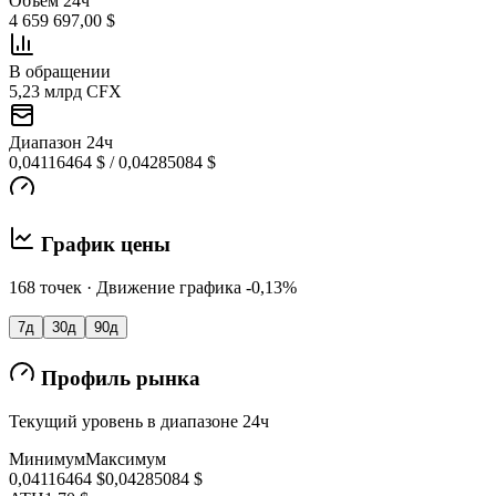
Объем 24ч
4 659 697,00 $
В обращении
5,23 млрд CFX
Диапазон 24ч
0,04116464 $ / 0,04285084 $
График цены
168 точек · Движение графика -0,13%
7д
30д
90д
Профиль рынка
Текущий уровень в диапазоне 24ч
Минимум
Максимум
0,04116464 $
0,04285084 $