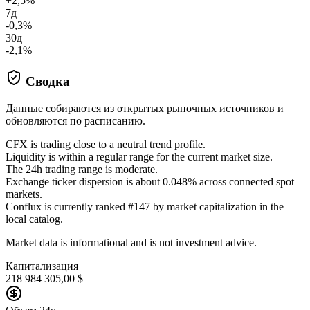
+2,5%
7д
-0,3%
30д
-2,1%
Сводка
Данные собираются из открытых рыночных источников и
обновляются по расписанию.
CFX is trading close to a neutral trend profile.
Liquidity is within a regular range for the current market size.
The 24h trading range is moderate.
Exchange ticker dispersion is about 0.048% across connected spot
markets.
Conflux is currently ranked #147 by market capitalization in the
local catalog.
Market data is informational and is not investment advice.
Капитализация
218 984 305,00 $