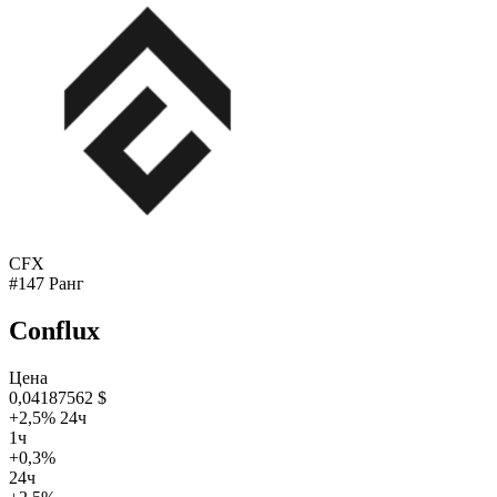
CFX
#147 Ранг
Conflux
Цена
0,04187562 $
+2,5% 24ч
1ч
+0,3%
24ч