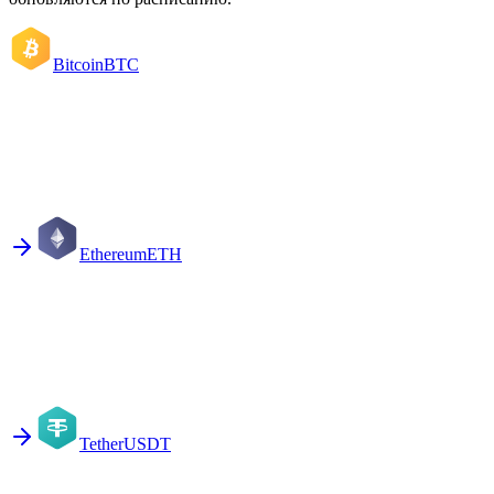
Bitcoin
BTC
Ethereum
ETH
Tether
USDT