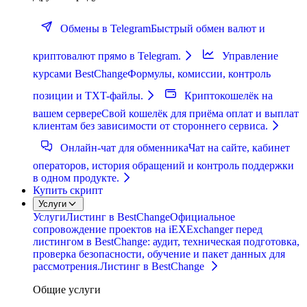
Обмены в Telegram
Быстрый обмен валют и
криптовалют прямо в Telegram.
Управление
курсами BestChange
Формулы, комиссии, контроль
позиции и TXT-файлы.
Криптокошелёк на
вашем сервере
Свой кошелёк для приёма оплат и выплат
клиентам без зависимости от стороннего сервиса.
Онлайн-чат для обменника
Чат на сайте, кабинет
операторов, история обращений и контроль поддержки
в одном продукте.
Купить скрипт
Услуги
Услуги
Листинг в BestChange
Официальное
сопровождение проектов на iEXExchanger перед
листингом в BestChange: аудит, техническая подготовка,
проверка безопасности, обучение и пакет данных для
рассмотрения.
Листинг в BestChange
Общие услуги