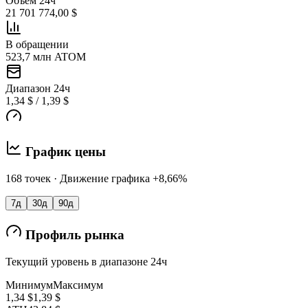
Объем 24ч
21 701 774,00 $
В обращении
523,7 млн ATOM
Диапазон 24ч
1,34 $ / 1,39 $
График цены
168 точек · Движение графика +8,66%
7д
30д
90д
Профиль рынка
Текущий уровень в диапазоне 24ч
Минимум
Максимум
1,34 $
1,39 $