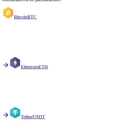
Bitcoin
BTC
Ethereum
ETH
Tether
USDT