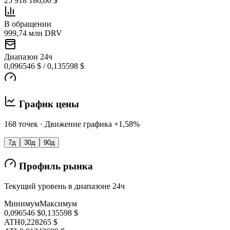
25 918 186,00 $
В обращении
999,74 млн DRV
Диапазон 24ч
0,096546 $ / 0,135598 $
График цены
168 точек · Движение графика +1,58%
7д
30д
90д
Профиль рынка
Текущий уровень в диапазоне 24ч
Минимум
Максимум
0,096546 $
0,135598 $
ATH
0,228265 $