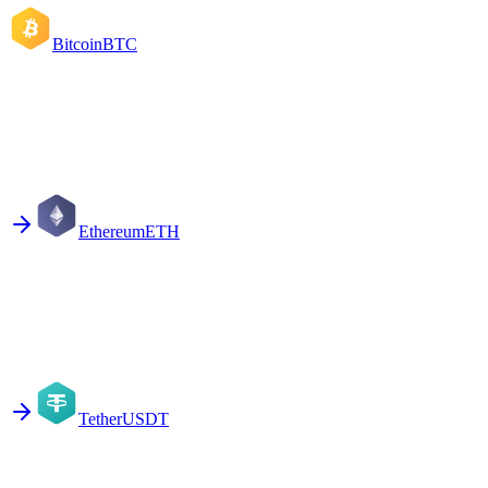
Bitcoin
BTC
Ethereum
ETH
Tether
USDT