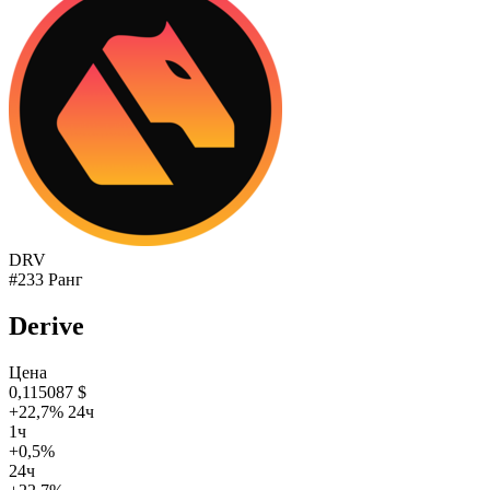
DRV
#233 Ранг
Derive
Цена
0,115087 $
+22,7% 24ч
1ч
+0,5%
24ч