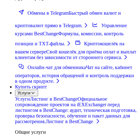
Обмены в Telegram
Быстрый обмен валют и
криптовалют прямо в Telegram.
Управление
курсами BestChange
Формулы, комиссии, контроль
позиции и TXT-файлы.
Криптокошелёк на
вашем сервере
Свой кошелёк для приёма оплат и выплат
клиентам без зависимости от стороннего сервиса.
Онлайн-чат для обменника
Чат на сайте, кабинет
операторов, история обращений и контроль поддержки
в одном продукте.
Купить скрипт
Услуги
Услуги
Листинг в BestChange
Официальное
сопровождение проектов на iEXExchanger перед
листингом в BestChange: аудит, техническая подготовка,
проверка безопасности, обучение и пакет данных для
рассмотрения.
Листинг в BestChange
Общие услуги