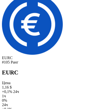
EURC
#105 Ранг
EURC
Цена
1,16 $
+0,1% 24ч
1ч
0%
24ч