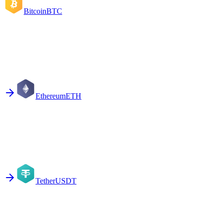
Bitcoin
BTC
Ethereum
ETH
Tether
USDT