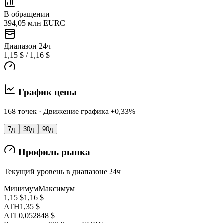
В обращении
394,05 млн EURC
Диапазон 24ч
1,15 $ / 1,16 $
График цены
168 точек · Движение графика +0,33%
7д
30д
90д
Профиль рынка
Текущий уровень в диапазоне 24ч
Минимум
Максимум
1,15 $
1,16 $
ATH
1,35 $
ATL
0,052848 $