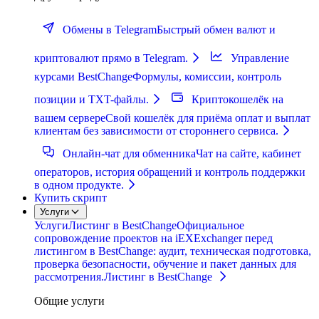
Обмены в Telegram
Быстрый обмен валют и
криптовалют прямо в Telegram.
Управление
курсами BestChange
Формулы, комиссии, контроль
позиции и TXT-файлы.
Криптокошелёк на
вашем сервере
Свой кошелёк для приёма оплат и выплат
клиентам без зависимости от стороннего сервиса.
Онлайн-чат для обменника
Чат на сайте, кабинет
операторов, история обращений и контроль поддержки
в одном продукте.
Купить скрипт
Услуги
Услуги
Листинг в BestChange
Официальное
сопровождение проектов на iEXExchanger перед
листингом в BestChange: аудит, техническая подготовка,
проверка безопасности, обучение и пакет данных для
рассмотрения.
Листинг в BestChange
Общие услуги