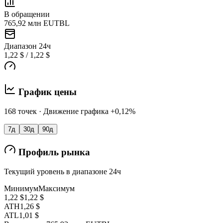
В обращении
765,92 млн EUTBL
Диапазон 24ч
1,22 $ / 1,22 $
График цены
168 точек · Движение графика +0,12%
7д
30д
90д
Профиль рынка
Текущий уровень в диапазоне 24ч
Минимум
Максимум
1,22 $
1,22 $
ATH
1,26 $
ATL
1,01 $