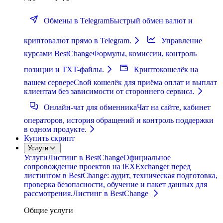
Обмены в Telegram
Быстрый обмен валют и
криптовалют прямо в Telegram.
Управление
курсами BestChange
Формулы, комиссии, контроль
позиции и TXT-файлы.
Криптокошелёк на
вашем сервере
Свой кошелёк для приёма оплат и выплат
клиентам без зависимости от стороннего сервиса.
Онлайн-чат для обменника
Чат на сайте, кабинет
операторов, история обращений и контроль поддержки
в одном продукте.
Купить скрипт
Услуги
Услуги
Листинг в BestChange
Официальное
сопровождение проектов на iEXExchanger перед
листингом в BestChange: аудит, техническая подготовка,
проверка безопасности, обучение и пакет данных для
рассмотрения.
Листинг в BestChange
Общие услуги