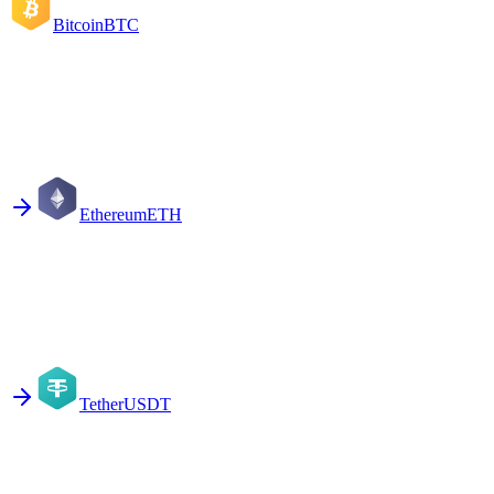
Bitcoin
BTC
Ethereum
ETH
Tether
USDT