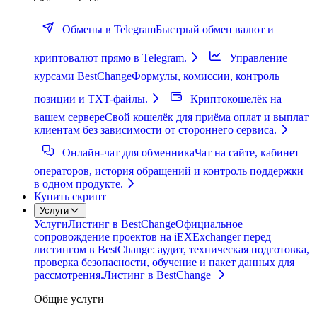
Обмены в Telegram
Быстрый обмен валют и
криптовалют прямо в Telegram.
Управление
курсами BestChange
Формулы, комиссии, контроль
позиции и TXT-файлы.
Криптокошелёк на
вашем сервере
Свой кошелёк для приёма оплат и выплат
клиентам без зависимости от стороннего сервиса.
Онлайн-чат для обменника
Чат на сайте, кабинет
операторов, история обращений и контроль поддержки
в одном продукте.
Купить скрипт
Услуги
Услуги
Листинг в BestChange
Официальное
сопровождение проектов на iEXExchanger перед
листингом в BestChange: аудит, техническая подготовка,
проверка безопасности, обучение и пакет данных для
рассмотрения.
Листинг в BestChange
Общие услуги