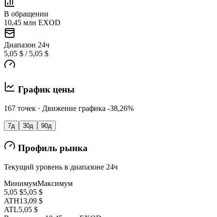
В обращении
10,45 млн EXOD
Диапазон 24ч
5,05 $ / 5,05 $
График цены
167 точек · Движение графика -38,26%
7д
30д
90д
Профиль рынка
Текущий уровень в диапазоне 24ч
Минимум
Максимум
5,05 $
5,05 $
ATH
13,09 $
ATL
5,05 $