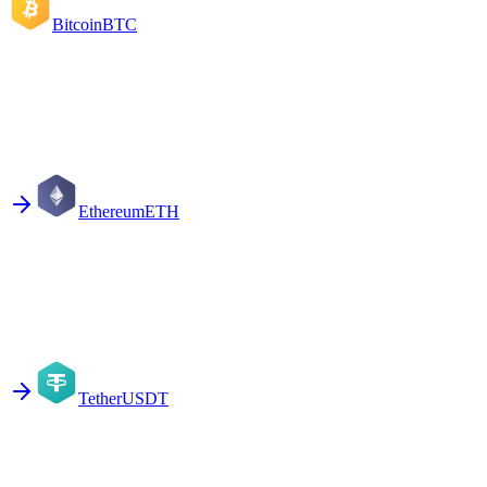
Bitcoin
BTC
Ethereum
ETH
Tether
USDT