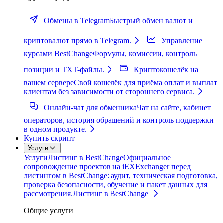
Обмены в Telegram
Быстрый обмен валют и
криптовалют прямо в Telegram.
Управление
курсами BestChange
Формулы, комиссии, контроль
позиции и TXT-файлы.
Криптокошелёк на
вашем сервере
Свой кошелёк для приёма оплат и выплат
клиентам без зависимости от стороннего сервиса.
Онлайн-чат для обменника
Чат на сайте, кабинет
операторов, история обращений и контроль поддержки
в одном продукте.
Купить скрипт
Услуги
Услуги
Листинг в BestChange
Официальное
сопровождение проектов на iEXExchanger перед
листингом в BestChange: аудит, техническая подготовка,
проверка безопасности, обучение и пакет данных для
рассмотрения.
Листинг в BestChange
Общие услуги