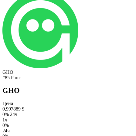
GHO
#85 Ранг
GHO
Цена
0,997889 $
0% 24ч
1ч
0%
24ч