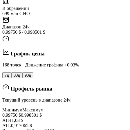
В обращении
699 млн GHO
Диапазон 24ч
0,99756 $ / 0,998501 $
График цены
168 точек · Движение графика +0,03%
7д
30д
90д
Профиль рынка
Текущий уровень в диапазоне 24ч
Минимум
Максимум
0,99756 $
0,998501 $
ATH
1,03 $
ATL
0,917065 $