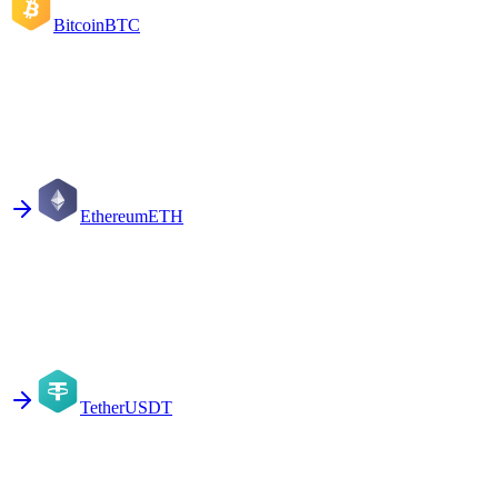
Bitcoin
BTC
Ethereum
ETH
Tether
USDT