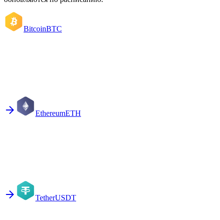
Bitcoin
BTC
Ethereum
ETH
Tether
USDT