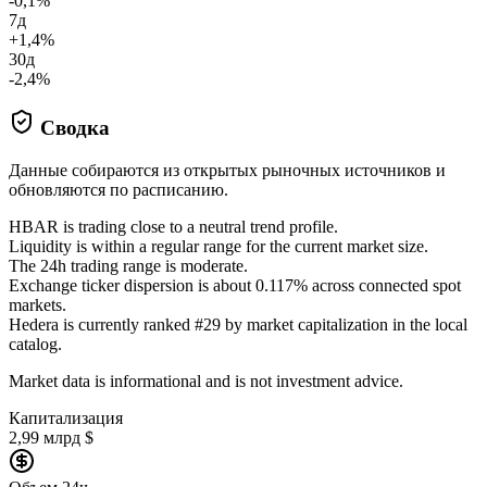
-0,1%
7д
+1,4%
30д
-2,4%
Сводка
Данные собираются из открытых рыночных источников и
обновляются по расписанию.
HBAR is trading close to a neutral trend profile.
Liquidity is within a regular range for the current market size.
The 24h trading range is moderate.
Exchange ticker dispersion is about 0.117% across connected spot
markets.
Hedera is currently ranked #29 by market capitalization in the local
catalog.
Market data is informational and is not investment advice.
Капитализация
2,99 млрд $