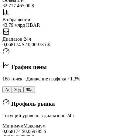
Объем 24ч
32 717 465,00 $
В обращении
43,79 млрд HBAR
Диапазон 24ч
0,068174 $ / 0,069785 $
График цены
168 точек · Движение графика +1,3%
7д
30д
90д
Профиль рынка
Текущий уровень в диапазоне 24ч
Минимум
Максимум
0,068174 $
0,069785 $