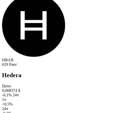
HBAR
#29 Ранг
Hedera
Цена
0,068374 $
-0,1% 24ч
1ч
+0,5%
24ч