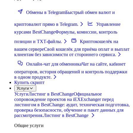
Обмены в Telegram
Быстрый обмен валют и
криптовалют прямо в Telegram.
Управление
курсами BestChange
Формулы, комиссии, контроль
позиции и TXT-файлы.
Криптокошелёк на
вашем сервере
Свой кошелёк для приёма оплат и выплат
клиентам без зависимости от стороннего сервиса.
Онлайн-чат для обменника
Чат на сайте, кабинет
операторов, история обращений и контроль поддержки
в одном продукте.
Купить скрипт
Услуги
Услуги
Листинг в BestChange
Официальное
сопровождение проектов на iEXExchanger перед
листингом в BestChange: аудит, техническая подготовка,
проверка безопасности, обучение и пакет данных для
рассмотрения.
Листинг в BestChange
Общие услуги