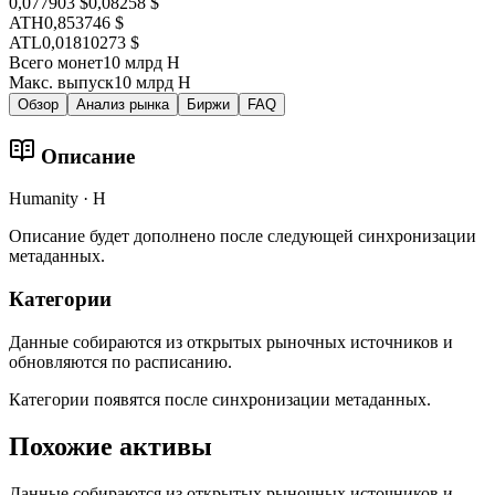
0,077903 $
0,08258 $
ATH
0,853746 $
ATL
0,01810273 $
Всего монет
10 млрд H
Макс. выпуск
10 млрд H
Обзор
Анализ рынка
Биржи
FAQ
Описание
Humanity · H
Описание будет дополнено после следующей синхронизации
метаданных.
Категории
Данные собираются из открытых рыночных источников и
обновляются по расписанию.
Категории появятся после синхронизации метаданных.
Похожие активы
Данные собираются из открытых рыночных источников и