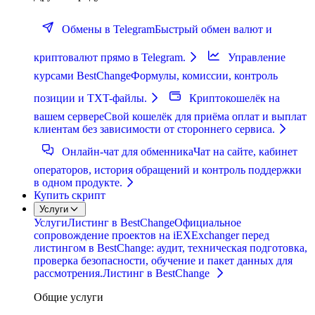
Обмены в Telegram
Быстрый обмен валют и
криптовалют прямо в Telegram.
Управление
курсами BestChange
Формулы, комиссии, контроль
позиции и TXT-файлы.
Криптокошелёк на
вашем сервере
Свой кошелёк для приёма оплат и выплат
клиентам без зависимости от стороннего сервиса.
Онлайн-чат для обменника
Чат на сайте, кабинет
операторов, история обращений и контроль поддержки
в одном продукте.
Купить скрипт
Услуги
Услуги
Листинг в BestChange
Официальное
сопровождение проектов на iEXExchanger перед
листингом в BestChange: аудит, техническая подготовка,
проверка безопасности, обучение и пакет данных для
рассмотрения.
Листинг в BestChange
Общие услуги