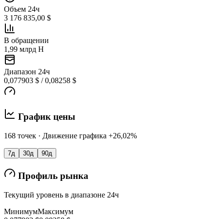
Объем 24ч
3 176 835,00 $
В обращении
1,99 млрд H
Диапазон 24ч
0,077903 $ / 0,08258 $
График цены
168 точек · Движение графика +26,02%
7д
30д
90д
Профиль рынка
Текущий уровень в диапазоне 24ч
Минимум
Максимум