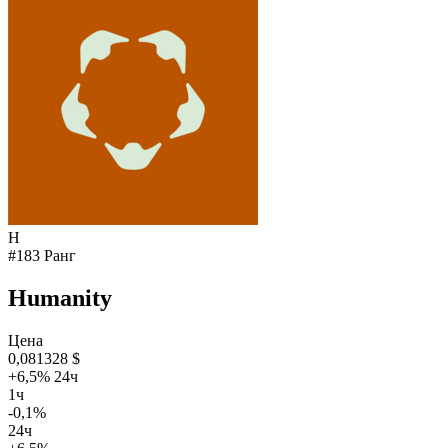
H
#183 Ранг
Humanity
Цена
0,081328 $
+6,5% 24ч
1ч
-0,1%
24ч