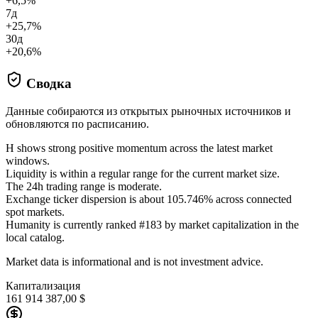
+6,5%
7д
+25,7%
30д
+20,6%
Сводка
Данные собираются из открытых рыночных источников и
обновляются по расписанию.
H shows strong positive momentum across the latest market
windows.
Liquidity is within a regular range for the current market size.
The 24h trading range is moderate.
Exchange ticker dispersion is about 105.746% across connected
spot markets.
Humanity is currently ranked #183 by market capitalization in the
local catalog.
Market data is informational and is not investment advice.
Капитализация
161 914 387,00 $