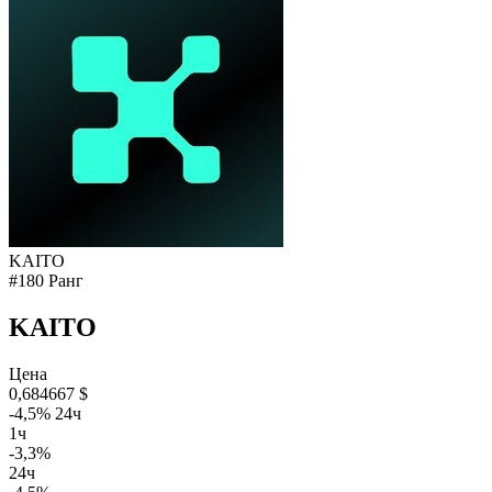
KAITO
#180 Ранг
KAITO
Цена
0,684667 $
-4,5% 24ч
1ч
-3,3%
24ч