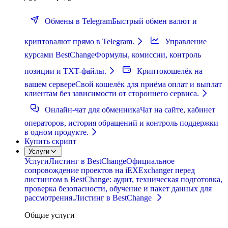
Обмены в Telegram
Быстрый обмен валют и
криптовалют прямо в Telegram.
Управление
курсами BestChange
Формулы, комиссии, контроль
позиции и TXT-файлы.
Криптокошелёк на
вашем сервере
Свой кошелёк для приёма оплат и выплат
клиентам без зависимости от стороннего сервиса.
Онлайн-чат для обменника
Чат на сайте, кабинет
операторов, история обращений и контроль поддержки
в одном продукте.
Купить скрипт
Услуги
Услуги
Листинг в BestChange
Официальное
сопровождение проектов на iEXExchanger перед
листингом в BestChange: аудит, техническая подготовка,
проверка безопасности, обучение и пакет данных для
рассмотрения.
Листинг в BestChange
Общие услуги