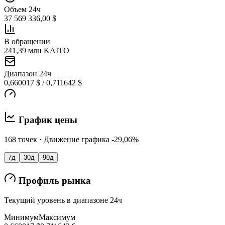
Объем 24ч
37 569 336,00 $
В обращении
241,39 млн KAITO
Диапазон 24ч
0,660017 $ / 0,711642 $
График цены
168 точек · Движение графика -29,06%
7д
30д
90д
Профиль рынка
Текущий уровень в диапазоне 24ч
Минимум
Максимум