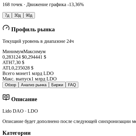
168 точек · Движение графика -13,36%
7д
30д
90д
Профиль рынка
Текущий уровень в диапазоне 24ч
Минимум
Максимум
0,283124 $
0,294441 $
ATH
7,30 $
ATL
0,235028 $
Всего монет
1 млрд LDO
Макс. выпуск
1 млрд LDO
Обзор
Анализ рынка
Биржи
FAQ
Описание
Lido DAO · LDO
Описание будет дополнено после следующей синхронизации м
Категории