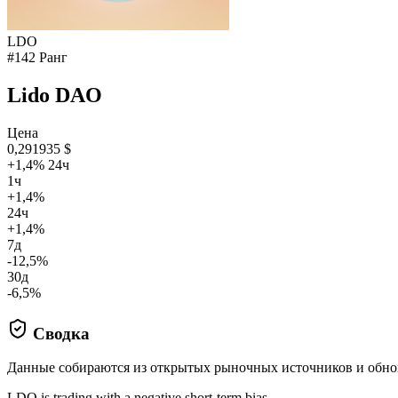
LDO
#142 Ранг
Lido DAO
Цена
0,291935 $
+1,4% 24ч
1ч
+1,4%
24ч
+1,4%
7д
-12,5%
30д
-6,5%
Сводка
Данные собираются из открытых рыночных источников и обно
LDO is trading with a negative short-term bias.