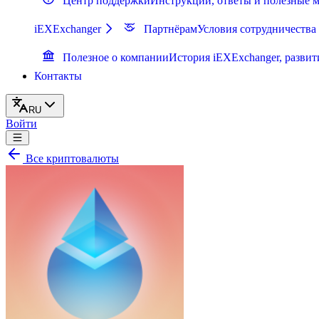
Центр поддержки
Инструкции, ответы и полезные 
iEXExchanger
Партнёрам
Условия сотрудничества
Полезное о компании
История iEXExchanger, развит
Контакты
RU
Войти
Все криптовалюты