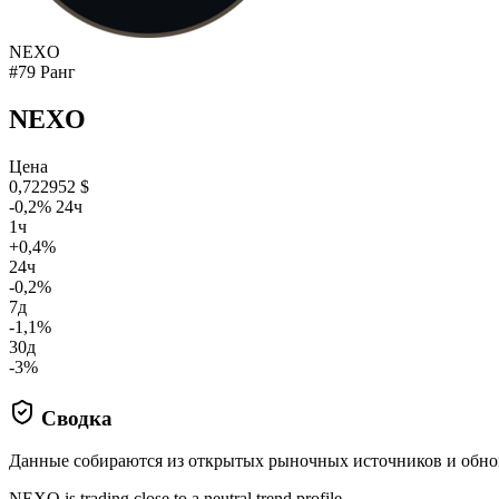
NEXO
#79 Ранг
NEXO
Цена
0,722952 $
-0,2% 24ч
1ч
+0,4%
24ч
-0,2%
7д
-1,1%
30д
-3%
Сводка
Данные собираются из открытых рыночных источников и обно
NEXO is trading close to a neutral trend profile.