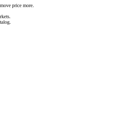
y move price more.
rkets.
talog.