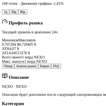
168 точек · Движение графика -1,41%
7д
30д
90д
Профиль рынка
Текущий уровень в диапазоне 24ч
Минимум
Максимум
0,707284 $
0,729405 $
ATH
4,07 $
ATL
0,04515276 $
Всего монет
1 млрд NEXO
Макс. выпуск
1 млрд NEXO
Обзор
Анализ рынка
Биржи
FAQ
Описание
NEXO · NEXO
Описание будет дополнено после следующей синхронизации м
Категории