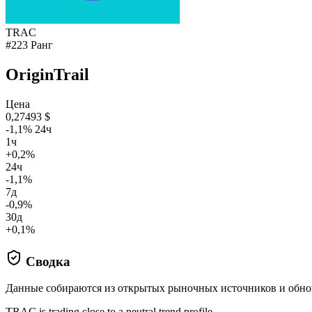
TRAC
#223 Ранг
OriginTrail
Цена
0,27493 $
-1,1% 24ч
1ч
+0,2%
24ч
-1,1%
7д
-0,9%
30д
+0,1%
Сводка
Данные собираются из открытых рыночных источников и обно
TRAC is trading close to a neutral trend profile.