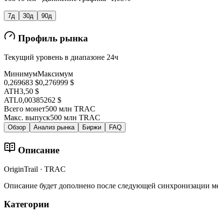
7д
30д
90д
Профиль рынка
Текущий уровень в диапазоне 24ч
Минимум
Максимум
0,269683 $
0,276999 $
ATH
3,50 $
ATL
0,00385262 $
Всего монет
500 млн TRAC
Макс. выпуск
500 млн TRAC
Обзор
Анализ рынка
Биржи
FAQ
Описание
OriginTrail · TRAC
Описание будет дополнено после следующей синхронизации м
Категории