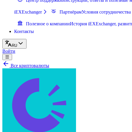
Центр поддержки
Инструкции, ответы и полезные 
iEXExchanger
Партнёрам
Условия сотрудничества
Полезное о компании
История iEXExchanger, развит
Контакты
RU
Войти
Все криптовалюты