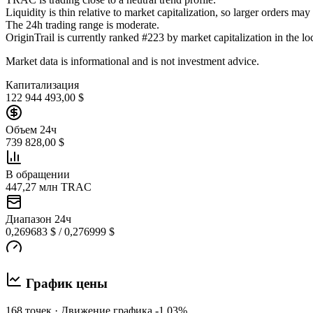
Liquidity is thin relative to market capitalization, so larger orders ma
The 24h trading range is moderate.
OriginTrail is currently ranked #223 by market capitalization in the loc
Market data is informational and is not investment advice.
Капитализация
122 944 493,00 $
Объем 24ч
739 828,00 $
В обращении
447,27 млн TRAC
Диапазон 24ч
0,269683 $ / 0,276999 $
График цены
168 точек · Движение графика -1,03%