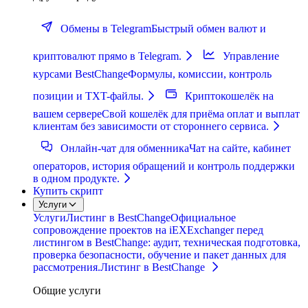
Обмены в Telegram
Быстрый обмен валют и
криптовалют прямо в Telegram.
Управление
курсами BestChange
Формулы, комиссии, контроль
позиции и TXT-файлы.
Криптокошелёк на
вашем сервере
Свой кошелёк для приёма оплат и выплат
клиентам без зависимости от стороннего сервиса.
Онлайн-чат для обменника
Чат на сайте, кабинет
операторов, история обращений и контроль поддержки
в одном продукте.
Купить скрипт
Услуги
Услуги
Листинг в BestChange
Официальное
сопровождение проектов на iEXExchanger перед
листингом в BestChange: аудит, техническая подготовка,
проверка безопасности, обучение и пакет данных для
рассмотрения.
Листинг в BestChange
Общие услуги