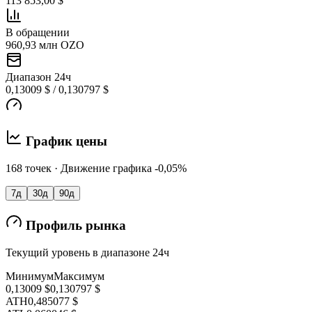
113 853,00 $
В обращении
960,93 млн OZO
Диапазон 24ч
0,13009 $ / 0,130797 $
График цены
168 точек · Движение графика -0,05%
7д
30д
90д
Профиль рынка
Текущий уровень в диапазоне 24ч
Минимум
Максимум
0,13009 $
0,130797 $
ATH
0,485077 $