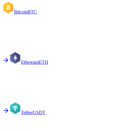
Bitcoin
BTC
Ethereum
ETH
Tether
USDT