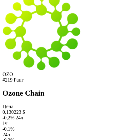
OZO
#219 Ранг
Ozone Chain
Цена
0,130223 $
-0,2% 24ч
1ч
-0,1%
24ч