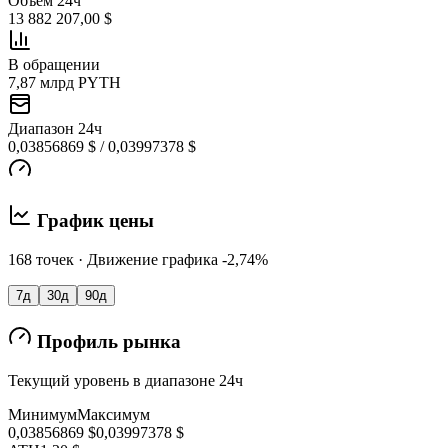
Объем 24ч
13 882 207,00 $
В обращении
7,87 млрд PYTH
Диапазон 24ч
0,03856869 $ / 0,03997378 $
График цены
168 точек · Движение графика -2,74%
7д
30д
90д
Профиль рынка
Текущий уровень в диапазоне 24ч
Минимум
Максимум
0,03856869 $
0,03997378 $