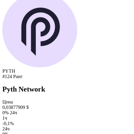
PYTH
#124 Ранг
Pyth Network
Цена
0,03877909 $
0% 24ч
1ч
-0,1%
24ч