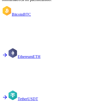
Bitcoin
BTC
Ethereum
ETH
Tether
USDT