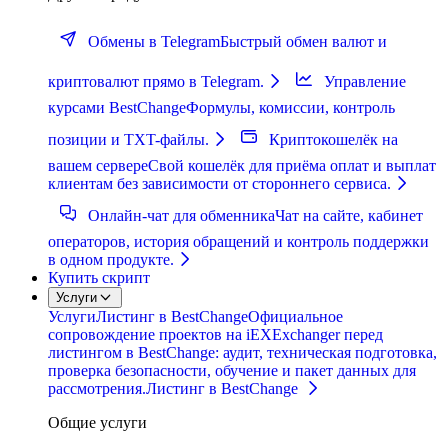
Обмены в Telegram
Быстрый обмен валют и
криптовалют прямо в Telegram.
Управление
курсами BestChange
Формулы, комиссии, контроль
позиции и TXT-файлы.
Криптокошелёк на
вашем сервере
Свой кошелёк для приёма оплат и выплат
клиентам без зависимости от стороннего сервиса.
Онлайн-чат для обменника
Чат на сайте, кабинет
операторов, история обращений и контроль поддержки
в одном продукте.
Купить скрипт
Услуги
Услуги
Листинг в BestChange
Официальное
сопровождение проектов на iEXExchanger перед
листингом в BestChange: аудит, техническая подготовка,
проверка безопасности, обучение и пакет данных для
рассмотрения.
Листинг в BestChange
Общие услуги