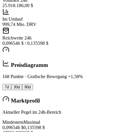
Volumen 24h
25.918.186,00 $
Im Umlauf
999,74 Mio. DRV
Reichweite 24h
0,096546 $ / 0,135598 $
Preisdiagramm
168 Punkte · Grafische Bewegung +1,58%
7d
30d
90d
Marktprofil
Aktueller Pegel im 24h-Bereich
Mindestens
Maximal
0,096546 $
0,135598 $