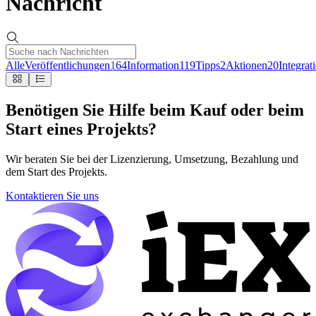
Nachricht
Alle
Veröffentlichungen
164
Information
119
Tipps
2
Aktionen
20
Integrat
Benötigen Sie Hilfe beim Kauf oder beim
Start eines Projekts?
Wir beraten Sie bei der Lizenzierung, Umsetzung, Bezahlung und
dem Start des Projekts.
Kontaktieren Sie uns