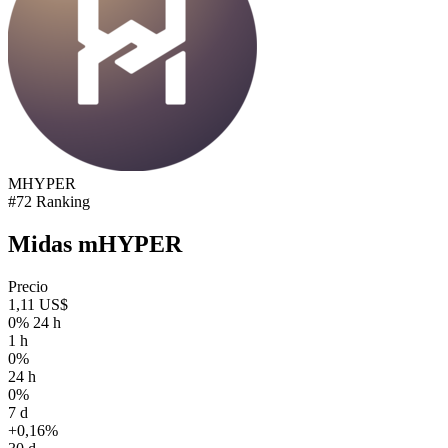
MHYPER
#72 Ranking
Midas mHYPER
Precio
1,11 US$
0% 24 h
1 h
0%
24 h
0%
7 d
+0,16%